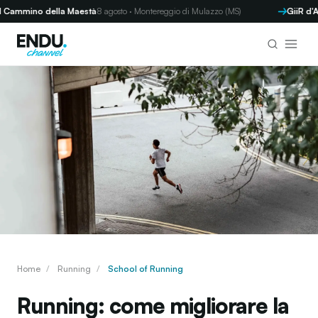
ino della Maestà
8 agosto · Montereggio di Mulazzo (MS)
GiiR d'ANDOS
Home
/
Running
/
School of Running
Running: come migliorare la