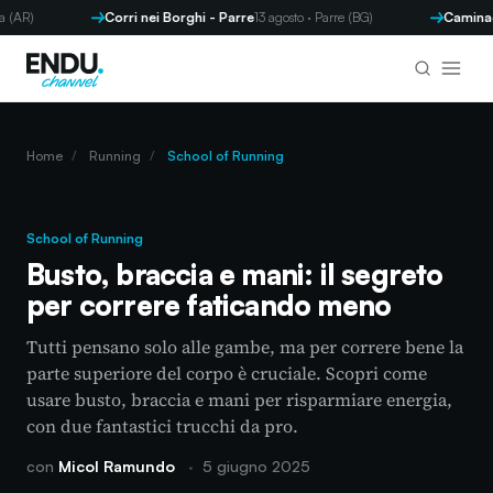
R)
Corri nei Borghi - Parre
13 agosto · Parre (BG)
Caminada d
Home
/
Running
/
School of Running
School of Running
Busto, braccia e mani: il segreto
per correre faticando meno
Tutti pensano solo alle gambe, ma per correre bene la
parte superiore del corpo è cruciale. Scopri come
usare busto, braccia e mani per risparmiare energia,
con due fantastici trucchi da pro.
con
Micol Ramundo
·
5 giugno 2025