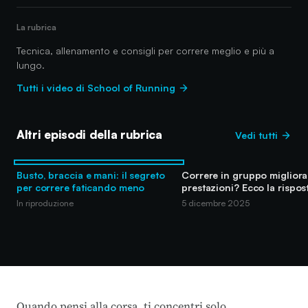
La rubrica
Tecnica, allenamento e consigli per correre meglio e più a
lungo.
Tutti i video di School of Running
Altri episodi della rubrica
Vedi tutti
Busto, braccia e mani: il segreto
Correre in gruppo migliora 
per correre faticando meno
prestazioni? Ecco la rispos
In riproduzione
5 dicembre 2025
Quando pensi alla corsa, ti concentri solo