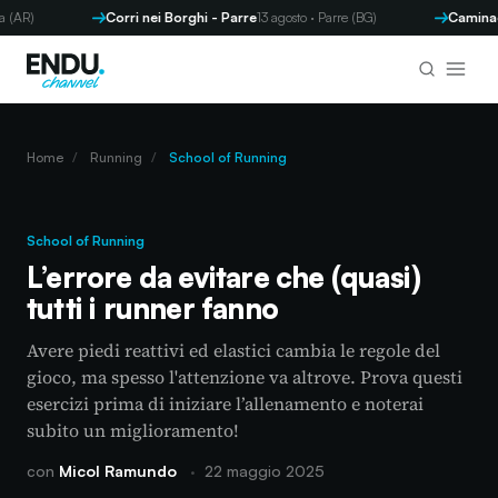
R)
Corri nei Borghi - Parre
13 agosto · Parre (BG)
Caminada d
Home
/
Running
/
School of Running
School of Running
L’errore da evitare che (quasi)
tutti i runner fanno
Avere piedi reattivi ed elastici cambia le regole del
gioco, ma spesso l'attenzione va altrove. Prova questi
esercizi prima di iniziare l’allenamento e noterai
subito un miglioramento!
con
Micol Ramundo
·
22 maggio 2025