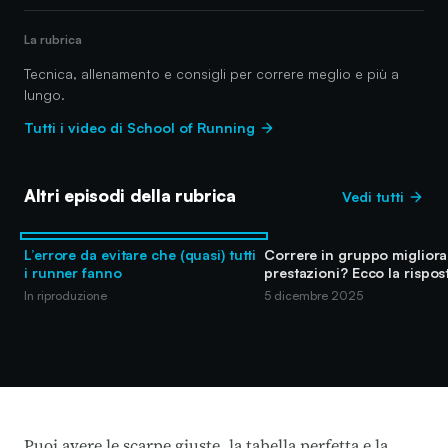
La rubrica
Tecnica, allenamento e consigli per correre meglio e più a
lungo.
Tutti i video di School of Running
Altri episodi della rubrica
Vedi tutti
L’errore da evitare che (quasi) tutti
Correre in gruppo migliora 
i runner fanno
prestazioni? Ecco la rispos
In riproduzione
5 dicembre 2025
Puoi avere le scarpe giuste, la tabella perfetta e la