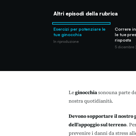
Altri episodi della rubrica
Esercizi per potenziare le
Correre i
tue ginocchia
le tue pre
risposta
In riproduzione
5 dicembre
Le
ginocchia
sonouna parte de
nostra quotidianità.
Devono sopportare il nostro 
dell’appoggio sul terreno
. Pe
prevenire i danni da stress alle