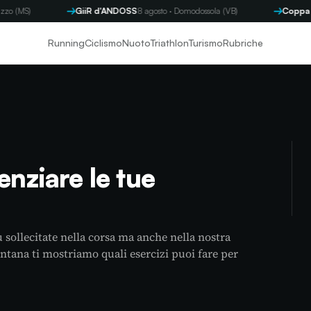
GiiR d'ANDOSS
8 agosto · Domodossola (VB)
Coppa Byron
9 a
Running
Ciclismo
Nuoto
Triathlon
Turismo
Rubriche
enziare le tue
ù sollecitate nella corsa ma anche nella nostra
ontana ti mostriamo quali esercizi puoi fare per