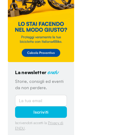
La newsletter
endu
Storie, consigli ed eventi
da non perdere.
Iscriviti
Iscrivendoti accetti la
Privacy di
ENDU
.