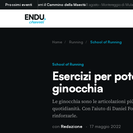
)
Prossimi eventi
Corri il Cammino della Maestà
8 agosto · Montereggio di Mulazzo (MS)
Home
/
Running
/
School of Running
School of Running
Esercizi per pot
ginocchia
Le ginocchia sono le articolazioni pi
quotidianità. Con l'aiuto di Daniel F
rinforzarle.
con
Redazione
·
17 maggio 2022