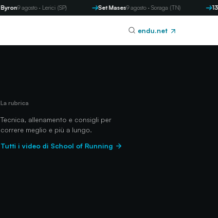
gosto · Lerici (SP)
Set Mases
9 agosto · Soraga (TN)
13 Memoria
endu.net
La rubrica
Tecnica, allenamento e consigli per
correre meglio e più a lungo.
Tutti i video di School of Running