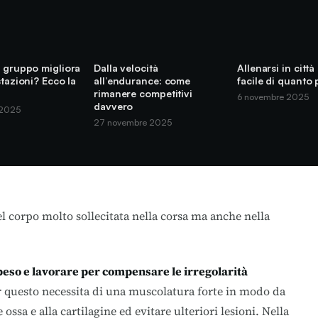
n gruppo migliora
Dalla velocità
Allenarsi in città
stazioni? Ecco la
all’endurance: come
facile di quanto 
rimanere competitivi
6 novembre 2025
davvero
 2025
27 novembre 2025
l corpo molto sollecitata nella corsa ma anche nella
peso e lavorare per compensare le irregolarità
r questo necessita di una muscolatura forte in modo da
 ossa e alla cartilagine ed evitare ulteriori lesioni. Nella