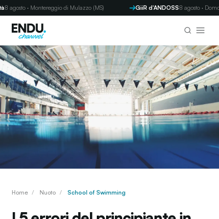
to · Montereggio di Mulazzo (MS)
GiiR d'ANDOSS
8 agosto · Domodossola 
Home
/
Nuoto
/
School of Swimming
I 5 errori del principiante in