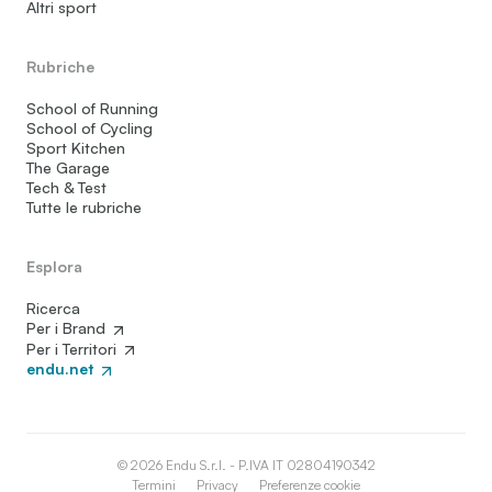
Altri sport
Rubriche
School of Running
School of Cycling
Sport Kitchen
The Garage
Tech & Test
Tutte le rubriche
Esplora
Ricerca
Per i Brand
Per i Territori
endu.net
© 2026 Endu S.r.l. - P.IVA IT 02804190342
Termini
Privacy
Preferenze cookie