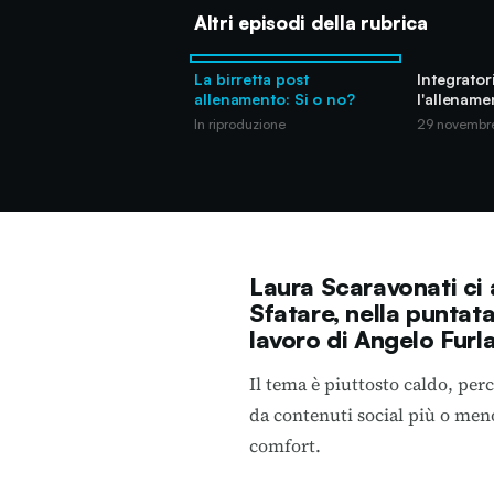
Altri episodi della rubrica
La birretta post
Integrator
allenamento: Si o no?
l'allename
In riproduzione
29 novembr
Laura Scaravonati ci
Sfatare, nella puntata
lavoro di Angelo Furl
Il tema è piuttosto caldo, per
da contenuti social più o meno
comfort.