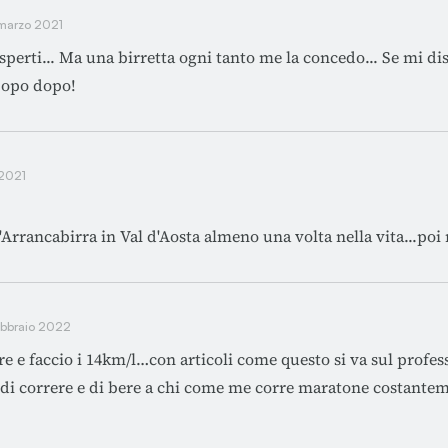
marzo 2021
sperti... Ma una birretta ogni tanto me la concedo... Se mi disi
Dopo dopo!
 2021
'Arrancabirra in Val d'Aosta almeno una volta nella vita...poi
ebbraio 2022
re e faccio i 14km/l…con articoli come questo si va sul profes
a di correre e di bere a chi come me corre maratone costante