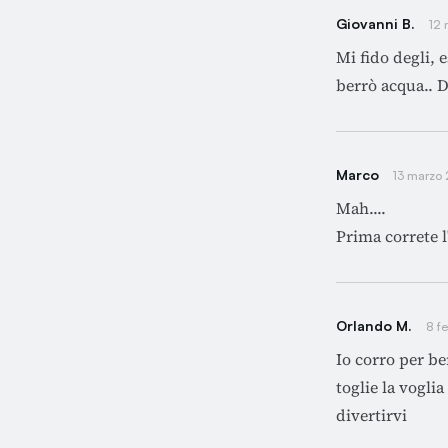
Giovanni B.
12 
Mi fido degli, e
berrò acqua.. 
Marco
13 marzo
Mah....
Prima correte l
Orlando M.
8 f
Io corro per be
toglie la vogli
divertirvi