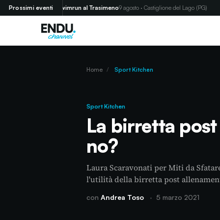
)
Prossimi eventi
Swimrun al Trasimeno
9 agosto · Castiglione del Lago (PG)
P
Home
/
Sport Kitchen
Sport Kitchen
La birretta post
no?
Laura Scaravonati per Miti da Sfatar
l'utilità della birretta post allename
con
Andrea Toso
·
5 marzo 2021