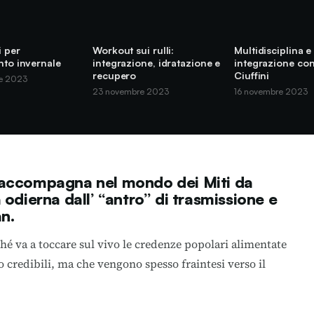
i per
Workout sui rulli:
Multidisciplina e
nto invernale
integrazione, idratazione e
integrazione co
recupero
Ciuffini
e 2023
23 novembre 2023
16 novembre 2023
 accompagna nel mondo dei Miti da
 odierna dall’ “antro” di trasmissione e
an.
ché va a toccare sul vivo le credenze popolari alimentate
 credibili, ma che vengono spesso fraintesi verso il