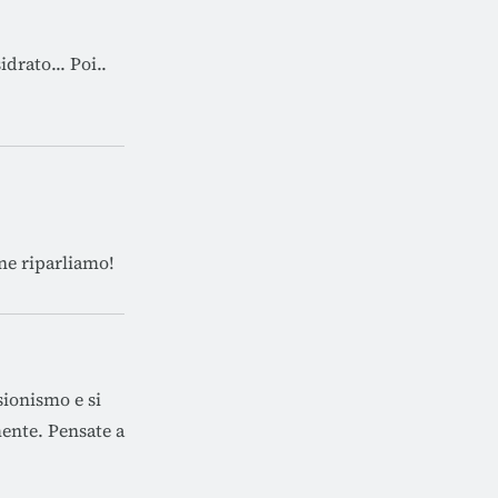
drato... Poi..
 ne riparliamo!
sionismo e si
mente. Pensate a