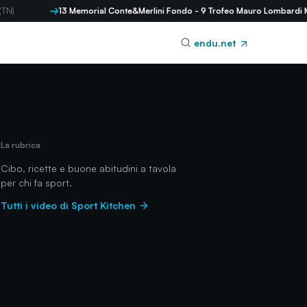
13 Memorial Conte&Merlini Fondo - 9 Trofeo Mauro Lombardi Mezzofo
endu.net
La rubrica
Cibo, ricette e buone abitudini a tavola
per chi fa sport.
Tutti i video di Sport Kitchen