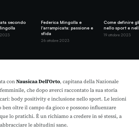
cata secondo
Federica Mingolla e
Come definire gli
Mingolla
l'arrampicata: passione e
nello sport e nell
sfida
 2023
19 ottobre 2023
26 ottobre 2023
ata con
Nausicaa Dell’Orto
, capitana della Nazionale
o femminile, che dopo averci raccontato
la sua storia
cari:
body positivity
e inclusione nello sport. Le lezioni
 ben oltre il campo da gioco e possono influenzare
ue lo pratichi. È un richiamo a credere in sé stessi, a
 abbracciare le abitudini sane.