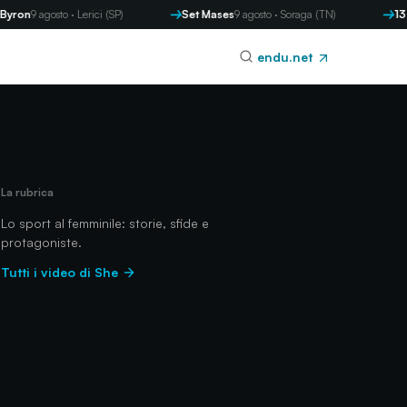
osto · Lerici (SP)
Set Mases
9 agosto · Soraga (TN)
13 Memorial
endu.net
La rubrica
Lo sport al femminile: storie, sfide e
protagoniste.
Tutti i video di She