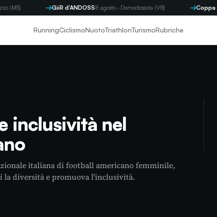
GiiR d'ANDOSS
8 agosto · Domodossola (VB)
Coppa Byron
9 ag
Running
Ciclismo
Nuoto
Triathlon
Turismo
Rubriche
e inclusività nel
ano
azionale italiana di football americano femminile,
 la diversità e promuova l'inclusività.