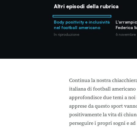
Altri episodi della rubrica
Body positivity e inclusività
L'arrampi
nel football americano
Federica 
In riproduzione
6 novembre
Continua la nostra chiacchier
italiana di football american
approfondisce due temi a noi 
apprese da questo sport vanno
positivamente la vita di chiunq
perseguire i propri sogni e ad