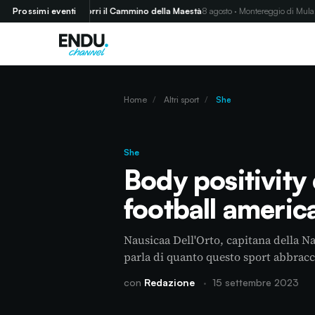
Prossimi eventi
Corri il Cammino della Maestà
8 agosto · Montereggio di Mulazzo (MS)
Home
/
Altri sport
/
She
She
Body positivity 
football americ
Nausicaa Dell'Orto, capitana della N
parla di quanto questo sport abbracci
con
Redazione
·
15 settembre 2023