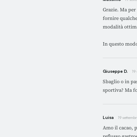
Grazie. Ma per
fornire qualche
modalità ottim
In questo modo 
Giuseppe D.
19
Sbaglio o in pa
sportiva? Ma f
Luisa
19 settemb
Amo il cacao, p
reflusso gastr