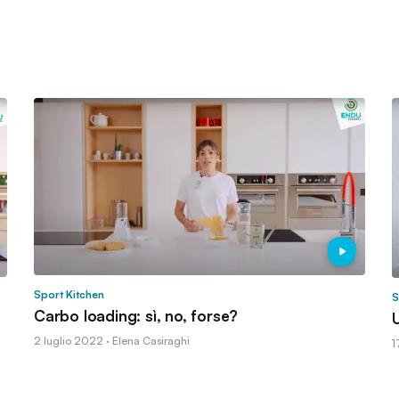
Sport Kitchen
S
Carbo loading: sì, no, forse?
U
2 luglio 2022 · Elena Casiraghi
1