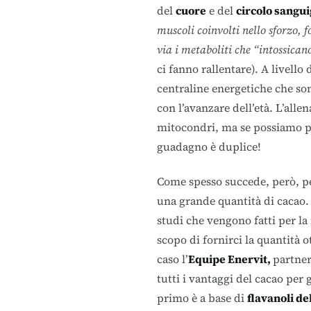
del
cuore
e del
circolo sangu
muscoli coinvolti nello sforzo, 
via i metaboliti che “intossican
ci fanno rallentare). A livell
centraline energetiche che son
con l’avanzare dell’età. L’alle
mitocondri, ma se possiamo po
guadagno è duplice!
Come spesso succede, però, p
una grande quantità di cacao. P
studi che vengono fatti per la
scopo di fornirci la quantità ot
caso l’
Equipe Enervit,
partner
tutti i vantaggi del cacao per 
primo è a base di
flavanoli de