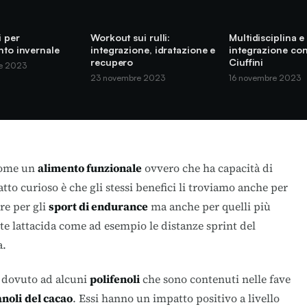
i per
Workout sui rulli:
Multidisciplina e
nto invernale
integrazione, idratazione e
integrazione co
recupero
Ciuffini
e 2023
23 novembre 2023
16 novembre 2023
 come un
alimento funzionale
ovvero che ha capacità di
fatto curioso è che gli stessi benefici li troviamo anche per
are per gli
sport di endurance
ma anche per quelli più
e lattacida come ad esempio le distanze sprint del
a.
è dovuto ad alcuni
polifenoli
che sono contenuti nelle fave
anoli
del cacao
. Essi hanno un impatto positivo a livello