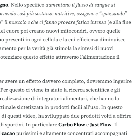
igno
. Nello specifico
aumentano il flusso di sangue ai
fornendo così più sostanze nutritive, ossigeno e “spazzando”
o” il muscolo
e che ci fanno provare fatica intensa
(e alla fine
o del cuore poi creano nuovi mitocondri, ovvero quelle
o presenti in ogni cellula e la cui efficienza diminuisce
namento per la verità già stimola la sintesi di nuovi
tenziare questo effetto attraverso l’alimentazione il
er avere un effetto davvero completo, dovremmo ingerire
er questo ci viene in aiuto la ricerca scientifica e gli
 realizzazione di integratori alimentari, che hanno lo
timale sintetizzata in prodotti facili all’uso. In questo
 di questi video, ha sviluppato due prodotti volti a offrire
gli sportivi. In particolare
Carbo Flow
e
Just Flow
. Il
l cacao
purissimi e altamente concentrati accompagnati