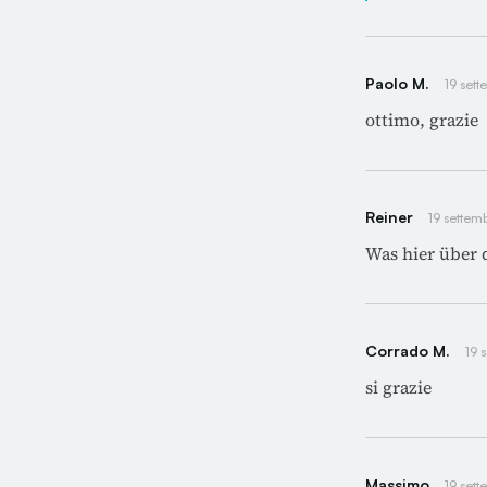
Paolo M.
19 set
ottimo, grazie
Reiner
19 sette
Was hier über 
Corrado M.
19 
si grazie
Massimo
19 set