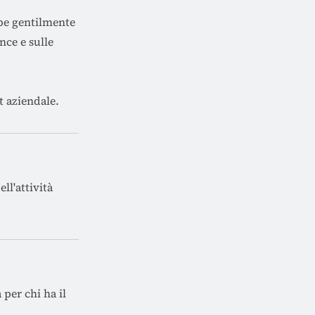
bbe gentilmente
nce e sulle
t aziendale.
ll'attività
per chi ha il