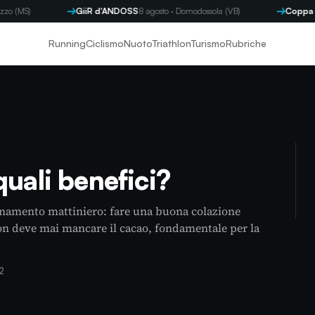
GiiR d'ANDOSS
8 agosto · Domodossola (VB)
Coppa Byron
9 a
Running
Ciclismo
Nuoto
Triathlon
Turismo
Rubriche
quali benefici?
lenamento mattiniero: fare una buona colazione
 non deve mai mancare il cacao, fondamentale per la
2