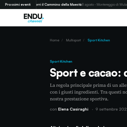
)
Prossimi eventi
Corri il Cammino della Maestà
8 agosto · Montereggio di Mulazzo (MS)
Home
/
Multisport
/
Sport Kitchen
Sport Kitchen
Sport e cacao: 
La regola principale prima di un al
con i giusti ingredienti. Tra questi
nostra prestazione sportiva.
con
Elena Casiraghi
·
9 settembre 202