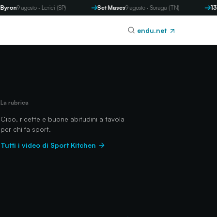
gosto · Lerici (SP)
Set Mases
9 agosto · Soraga (TN)
13 Memoria
endu.net
La rubrica
Cibo, ricette e buone abitudini a tavola
per chi fa sport.
Tutti i video di Sport Kitchen