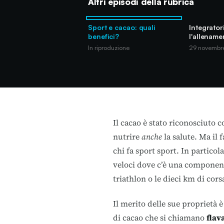
Altri episodi della rubrica
Sport e cacao: quali
Integrator
benefici?
l'allename
In riproduzione
29 novembr
Il cacao è stato riconosciuto
nutrire
anche
la salute. Ma il 
chi fa sport sport. In particol
veloci dove c’è una component
triathlon o le dieci km di cors
Il merito delle sue proprietà 
di cacao che si chiamano
flav