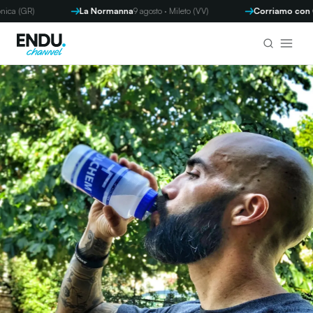
(GR)
La Normanna
9 agosto · Mileto (VV)
Corriamo con Gaet