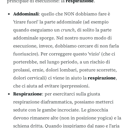
principale di esecuzione: la
respirazione
.
Addominali
: quello che NON dobbiamo fare è
'tirare fuori' la parte addominale (ad esempio
quando eseguiamo un
crunch
, di solito la parte
addominale sporge. Nel nostro nuovo modo di
esecuzione, invece, dobbiamo cercare di non farla
fuoriuscire). Per correggere questo 'vizio' (che ci
porterebbe, nel lungo periodo, a un rischio di
prolassi, ernie, dolori lombari, posture scorrette,
dolori cervicali) ci viene in aiuto la
respirazione
,
che ci aiuta ad evitare iperpressioni.
Respirazione
: per esercitarci sulla giusta
respirazione diaframmatica, possiamo metterci
sedute con le gambe incrociate. Le ginocchia
devono rimanere alte (non in posizione yogica) e la
schiena dritta. Quando inspiriamo dal naso e l'aria