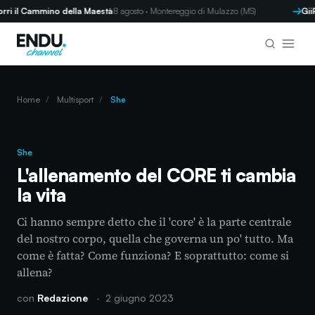
il Cammino della Maestà
8 agosto · Montereggio di Mulazzo (MS)
GiiR d
Home
/
Multisport
/
She
She
L'allenamento del CORE ti cambia
la vita
Ci hanno sempre detto che il 'core' è la parte centrale
del nostro corpo, quella che governa un po' tutto. Ma
come è fatta? Come funziona? E soprattutto: come si
allena?
con
Redazione
·
2 giugno 2023