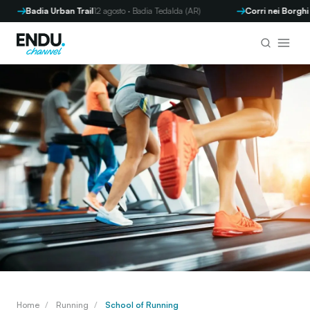
Badia Urban Trail
12 agosto · Badia Tedalda (AR)
Corri nei Borghi - Parr
Home
/
Running
/
School of Running