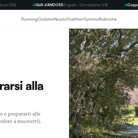
GiiR d'ANDOSS
8 agosto · Domodossola (VB)
Coppa Byron
9 ag
Running
Ciclismo
Nuoto
Triathlon
Turismo
Rubriche
arsi alla
o e prepararti alle
ndere a muoverti).