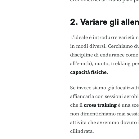
2. Variare gli all
L’ideale è introdurre varietà 
in modi diversi. Cerchiamo d
discipline di endurance come c
all’e-mtb), nuoto, trekking pe
capacità fisiche
.
Se invece siamo già focalizzat
affiancarla con sessioni aerob
che il
cross training
è una scel
non dimentichiamo mai session
attività che avremmo dovuto in
cilindrata.