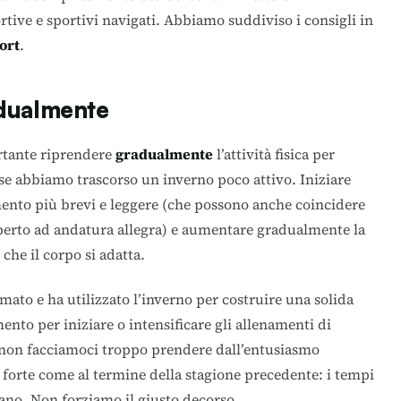
tive e sportivi navigati. Abbiamo suddiviso i consigli in
port
.
adualmente
rtante riprendere
gradualmente
l’attività fisica per
 se abbiamo trascorso un inverno poco attivo. Iniziare
mento più brevi e leggere (che possono anche coincidere
aperto ad andatura allegra) e aumentare gradualmente la
che il corpo si adatta.
rmato e ha utilizzato l’inverno per costruire una solida
ento per iniziare o intensificare gli allenamenti di
 non facciamoci troppo prendere dall’entusiasmo
forte come al termine della stagione precedente: i tempi
ano. Non forziamo il giusto decorso.