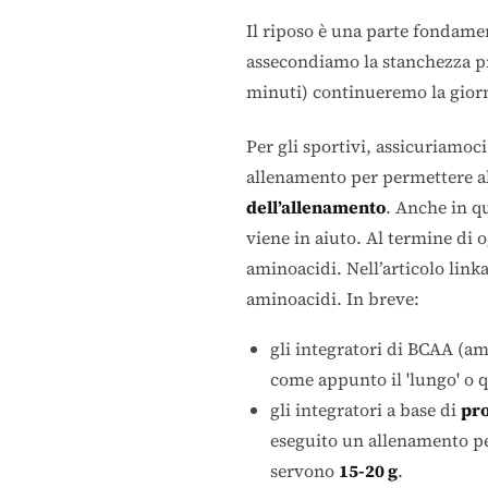
Il riposo è una parte fondame
assecondiamo la stanchezza p
minuti) continueremo la giorn
Per gli sportivi, assicuriamoc
allenamento per permettere al 
dell’allenamento
. Anche in q
viene in aiuto. Al termine di 
aminoacidi. Nell’articolo lin
aminoacidi
. In breve:
gli integratori di BCAA (a
come appunto il 'lungo' o q
gli integratori a base di
pro
eseguito un allenamento pe
servono
15-20 g
.