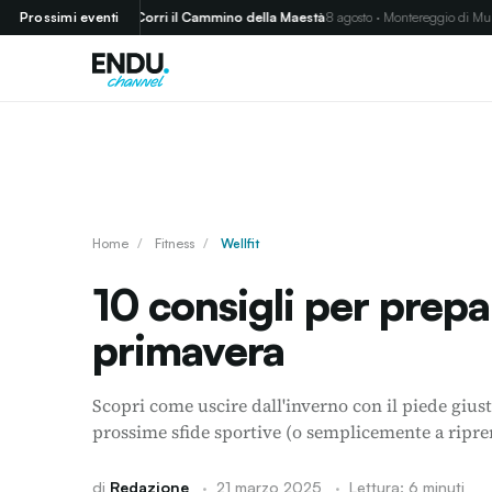
Prossimi eventi
Corri il Cammino della Maestà
8 agosto · Montereggio di Mulazzo (MS)
Home
/
Fitness
/
Wellfit
10 consigli per prepar
primavera
Scopri come uscire dall'inverno con il piede giust
prossime sfide sportive (o semplicemente a ripre
di
Redazione
·
21 marzo 2025
·
Lettura: 6 minuti