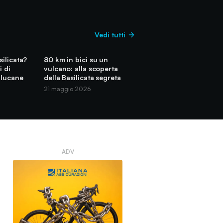
Vedi tutti
silicata?
80 km in bici su un
i di
vulcano: alla scoperta
 lucane
della Basilicata segreta
21 maggio 2026
ADV