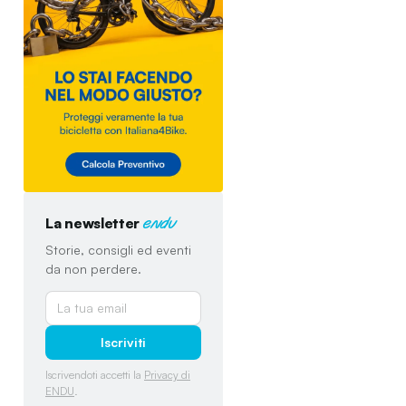
La newsletter
endu
Storie, consigli ed eventi
da non perdere.
Iscriviti
Iscrivendoti accetti la
Privacy di
ENDU
.