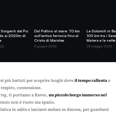
e Sorgenti del Po:
Dal Pollino al mare: 70 km
Le Dolomiti in Ba
rda ai 2020m di
sull'antica ferrovia fino al
100 km tra i Sass
e
Cristo di Maratea
Matera e le vette
026
4 giugno 2026
28 maggio 2026
rsi più battuti per scoprire luoghi dove
il tempo rallenta
e
 respiro, connessione.
ring
, ti portiamo a Raveo,
un piccolo borgo immerso nel
ilenzio non è vuoto ma spazio.
fatica in salita e lasciarsi andare in discesa, per guardarsi