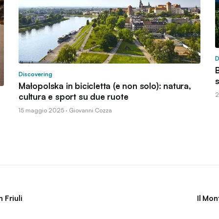
D
B
Discovering
s
Małopolska in bicicletta (e non solo): natura,
2
cultura e sport su due ruote
15 maggio 2025 · Giovanni Cozza
 Friuli
Il Mon