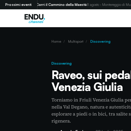
o (GR)
Prossimi eventi
Corri il Cammino della Maestà
8 agosto · Montereggio di Mulazzo 
Home
/
Multisport
/
Discovering
Discovering
Raveo, sui pedali
Venezia Giulia
Torniamo in Friuli Venezia Giulia pe
nella Val Degano, natura e autenticit
esplorare a piedi o in bici, tra salit
rigenera.