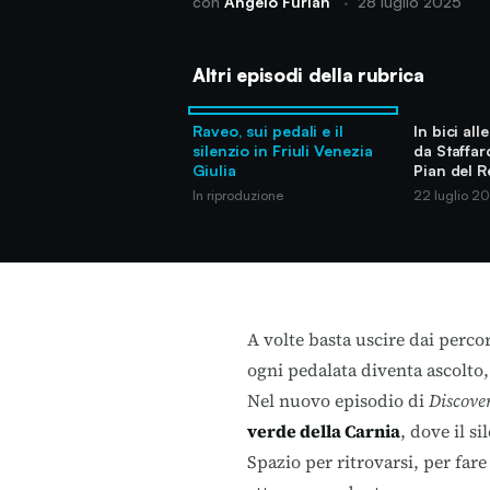
con
Angelo Furlan
·
28 luglio 2025
Altri episodi della rubrica
Raveo, sui pedali e il
In bici all
silenzio in Friuli Venezia
da Staffa
Giulia
Pian del R
In riproduzione
22 luglio 2
A volte basta uscire dai perco
ogni pedalata diventa ascolto,
Nel nuovo episodio di
Discove
verde della Carnia
, dove il s
Spazio per ritrovarsi, per fare 