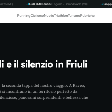
(MS)
GiiR d'ANDOSS
8 agosto · Domodossola (VB)
Coppa Byr
Running
Ciclismo
Nuoto
Triathlon
Turismo
Rubriche
 e il silenzio in Friuli
r la seconda tappa del nostro viaggio. A Raveo,
à si incontrano in un territorio perfetto da
e silenziose, panorami sorprendenti e bellezza che