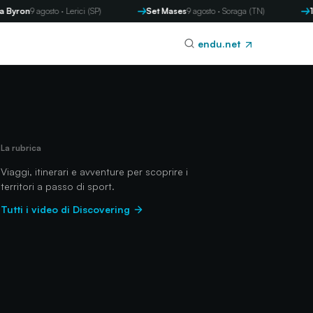
on
9 agosto · Lerici (SP)
Set Mases
9 agosto · Soraga (TN)
13 Me
endu.net
La rubrica
Viaggi, itinerari e avventure per scoprire i
territori a passo di sport.
Tutti i video di Discovering