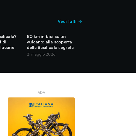
Vedi tutti
silicata?
80 km in bici su un
i di
vulcano: alla scoperta
 lucane
della Basilicata segreta
21 maggio 2026
ADV