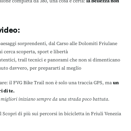
rsione completa da 380, una cosa è certa:
la bellezza non
video:
paesaggi sorprendenti, dal Carso alle Dolomiti Friulane
i cerca scoperta, sport e libertà
tentici, trail tecnici e panorami che non si dimenticano
ssuto davvero, per prepararti al meglio
irare: il FVG Bike Trail non è solo una traccia GPS, ma
un
i di te.
 migliori iniziano sempre da una strada poco battuta.
l
Scopri di più sui
percorsi in bicicletta
in Friuli Venezia