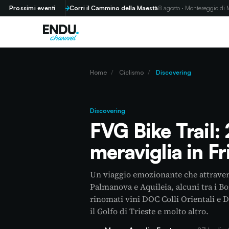
edo (GR)
Prossimi eventi
Corri il Cammino della Maestà
8 agosto · Montereggio di Mulaz
Home
/
Ciclismo
/
Discovering
Discovering
FVG Bike Trail:
meraviglia in Fri
Un viaggio emozionante che attraver
Palmanova e Aquileia, alcuni tra i Bor
rinomati vini DOC Colli Orientali e DO
il Golfo di Trieste e molto altro.