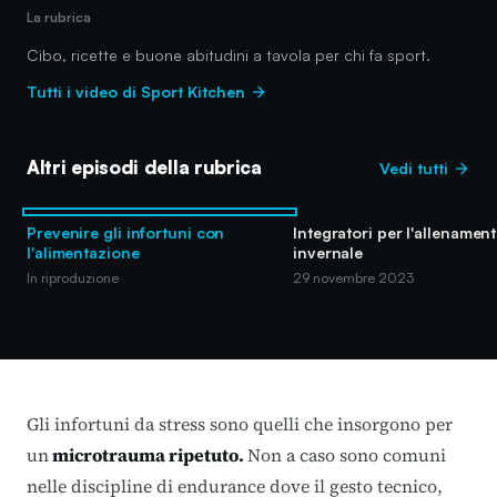
La rubrica
Cibo, ricette e buone abitudini a tavola per chi fa sport.
Tutti i video di Sport Kitchen
Altri episodi della rubrica
Vedi tutti
Prevenire gli infortuni con
Integratori per l'allenamen
l'alimentazione
invernale
In riproduzione
29 novembre 2023
Gli infortuni da stress sono quelli che insorgono per
un
microtrauma ripetuto.
Non a caso sono comuni
nelle discipline di endurance dove il gesto tecnico,