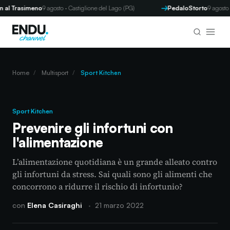
rasimeno
9 agosto · Castiglione del Lago (PG)
PedaloStorto
9 agosto · Torto
Home
/
Multisport
/
Sport Kitchen
Sport Kitchen
Prevenire gli infortuni con
l'alimentazione
L’alimentazione quotidiana è un grande alleato contro
gli infortuni da stress. Sai quali sono gli alimenti che
concorrono a ridurre il rischio di infortunio?
con
Elena Casiraghi
·
21 marzo 2022