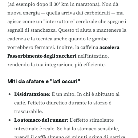
(ad esempio dopo il 30° km in maratona). Non dà
nuova energia — quella arriva dai carboidrati — ma
agisce come un "interruttore" cerebrale che spegne i
segnali di stanchezza. Questo ti aiuta a mantenere la
cadenza e la tecnica anche quando le gambe
vorrebbero fermarsi. Inoltre, la caffeina
accelera
l'assorbimento degli zuccheri
nell'intestino,
rendendo la tua integrazione più efficiente.
Miti da sfatare e "lati oscuri"
Disidratazione:
È un mito. In chi è abituato al
caffè, l'effetto diuretico durante lo sforzo è
trascurabile.
Lo stomaco del runner:
L'effetto stimolante
intestinale è reale. Se hai lo stomaco sensibile,
prendi il caffè almeno 60 minuti prima di partire