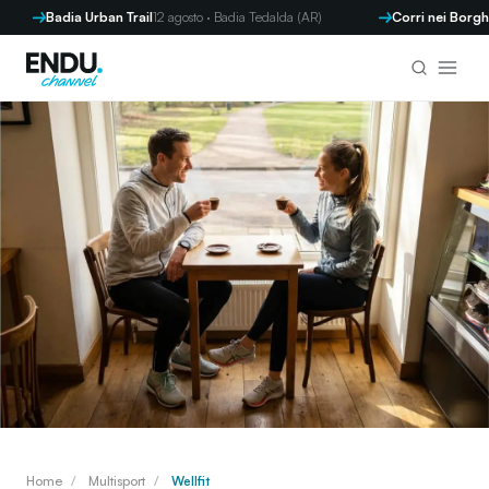
Badia Urban Trail
12 agosto · Badia Tedalda (AR)
Corri nei Borghi - Par
Home
/
Multisport
/
Wellfit