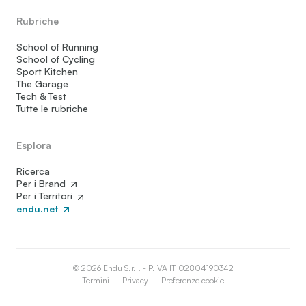
Rubriche
School of Running
School of Cycling
Sport Kitchen
The Garage
Tech & Test
Tutte le rubriche
Esplora
Ricerca
Per i Brand
Per i Territori
endu.net
© 2026 Endu S.r.l. - P.IVA IT 02804190342
Termini
Privacy
Preferenze cookie