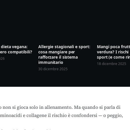
 dieta vegana:
Allergie stagionali e sport:
Mangi poca frutt
ero compatibili?
cosa mangiare per
verdura? I rischi 
rafforzare il sistema
sport (e come ri
026
immunitario
18 dicembre 2025
30 dicembre 2025
ro non si gioca solo in allenamento. Ma quando si parla di
minoacidi e collagene il rischio è confondersi — o peggio,