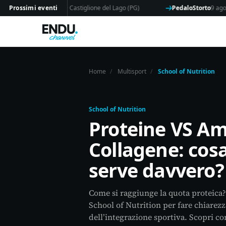
rasimeno
Prossimi eventi
9 agosto · Castiglione del Lago (PG)
PedaloStorto
9 agosto · 
Home
/
Multisport
/
School of Nutrition
School of Nutrition
Proteine VS A
Collagene: cosa
serve davvero?
Come si raggiunge la quota proteica?
School of Nutrition per fare chiarez
dell’integrazione sportiva. Scopri co