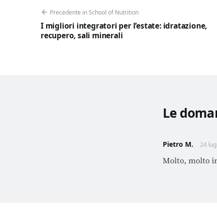
Precedente in School of Nutrition
I migliori integratori per l’estate: idratazione,
recupero, sali minerali
Le doman
Pietro M.
24 lug
Molto, molto i