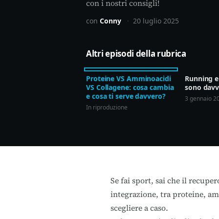
con i nostri consigli!
con
Conny
·
20 luglio 2025
Altri episodi della rubrica
Proteine VS Amminoacidi
Running e
VS Collagene: cosa cambia
sono davv
e cosa ti serve davvero?
3 gennaio 2
In riproduzione
Se fai sport, sai che il recupe
integrazione, tra proteine, am
scegliere a caso.