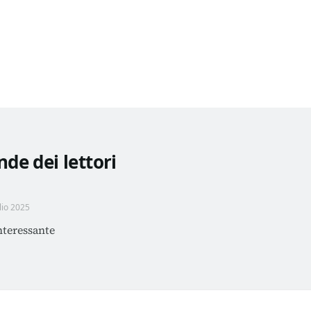
de dei lettori
lio 2025
nteressante