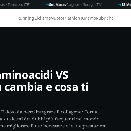
Tortoreto (TE)
Set Mases
9 agosto · Soraga (TN)
13 Memori
Running
Ciclismo
Nuoto
Triathlon
Turismo
Rubriche
mminoacidi VS
 cambia e cosa ti
 E devo davvero integrare il collagene? Torna
za su alcuni dei dubbi più frequenti nel mondo
me migliorare il tuo benessere e le tue prestazioni