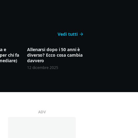
Vedi tutti
a e
Allenarsi dopo i 50 anni è
per chi fa
diverso? Ecco cosa cambia
mediare)
davvero
12 dicembre 2025
ADV