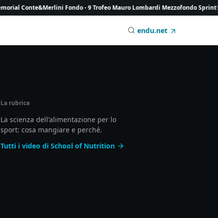
al Conte&Merlini Fondo - 9 Trofeo Mauro Lombardi Mezzofondo Sprint
9 agos
endu.net
La rubrica
La scienza dell'alimentazione per lo
sport: cosa mangiare e perché.
Tutti i video di School of Nutrition