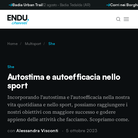
Badia Urban Trail
12 agosto · Badia Tedalda (AR)
Corri nei Borghi - Pa
Home
/
Multisport
/
She
She
Autostima e autoefficacia nello
sport
Incorporando l'autostima e l'autoefficacia nella nostra
vita quotidiana e nello sport, possiamo raggiungere i
nostri obiettivi con maggiore successo e godere
appieno delle attività che facciamo. Scopriamo come.
con
Alessandra Visconti
·
5 ottobre 2023