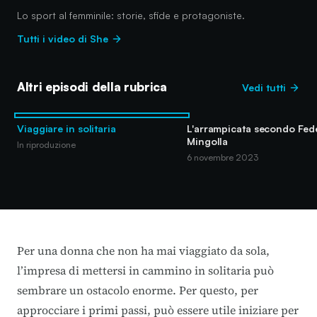
Lo sport al femminile: storie, sfide e protagoniste.
Tutti i video di She
Altri episodi della rubrica
Vedi tutti
Viaggiare in solitaria
L'arrampicata secondo Fed
Mingolla
In riproduzione
6 novembre 2023
Per una donna che non ha mai viaggiato da sola,
l’impresa di mettersi in cammino in solitaria può
sembrare un ostacolo enorme. Per questo, per
approcciare i primi passi, può essere utile iniziare per