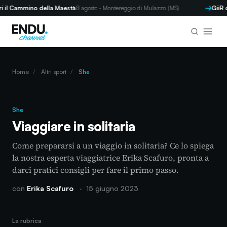
 Cammino della Maestà
8 agosto · Montereggio di Mulazzo (MS)
GiiR d'A
Home
/
Altri sport
/
She
She
Viaggiare in solitaria
Come prepararsi a un viaggio in solitaria? Ce lo spiega
la nostra esperta viaggiatrice Erika Scafuro, pronta a
darci pratici consigli per fare il primo passo.
con
Erika Scafuro
·
15 giugno 2023
La rubrica