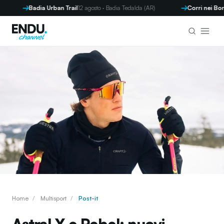
Badia Urban Trail
12 agosto · Badia Tedalda (AR)
Corri nei Borghi -
Home
/
Multisport
/
Post-it