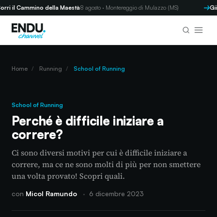
il Cammino della Maestà
8 agosto · Montereggio di Mulazzo (MS)
GiiR d
Home
/
Running
/
School of Running
School of Running
Perché è difficile iniziare a
correre?
Ci sono diversi motivi per cui è difficile iniziare a
correre, ma ce ne sono molti di più per non smettere
una volta provato! Scopri quali.
con
Micol Ramundo
·
6 dicembre 2023