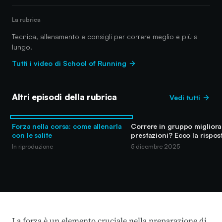
La rubrica
Tecnica, allenamento e consigli per correre meglio e più a
lungo.
Tutti i video di School of Running
Altri episodi della rubrica
Vedi tutti
Forza nella corsa: come allenarla
Correre in gruppo migliora 
con le salite
prestazioni? Ecco la rispos
In riproduzione
5 dicembre 2025
La forza è un elemento cruciale nella preparazione di