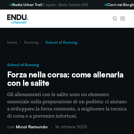
Badia Urban Trail
12 agosto · Badia Tedalda (AR)
Corri nei Borghi - P
Home
/
Running
/
School of Running
School of Running
Forza nella corsa: come allenarla
con le salite
Gli allenamenti con le salite sono un elemento
essenziale nella preparazione di un podista: ci aiutano
a sviluppare la forza resistente, a migliorare la tecnica
di corsa e a prevenire infortuni.
con
Micol Ramundo
·
16 ottobre 2023