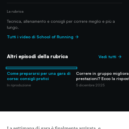
La rubrica
Tecnica, allenamento e consigli per correre meglio e più a
lungo.
Tutti i video di School of Running
Altri episodi della rubrica
Vedi tutti
Come prepararsi per una gara di
Correre in gruppo migliora 
corsa: consigli pratici
prestazioni? Ecco la rispos
In riproduzione
5 dicembre 2025
La settimana di gara è finalmente arrivata, e