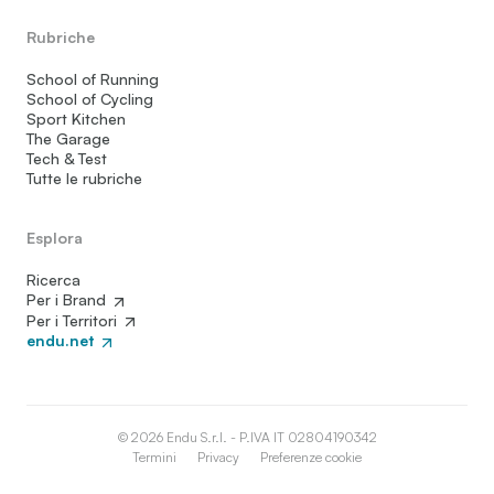
Rubriche
School of Running
School of Cycling
Sport Kitchen
The Garage
Tech & Test
Tutte le rubriche
Esplora
Ricerca
Per i Brand
Per i Territori
endu.net
© 2026 Endu S.r.l. - P.IVA IT 02804190342
Termini
Privacy
Preferenze cookie