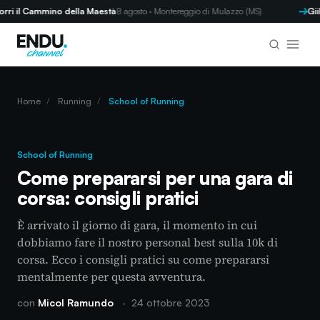
il Cammino della Maestà
8 agosto · Montereggio di Mulazzo (MS)
GiiR d
Home
/
Running
/
School of Running
School of Running
Come prepararsi per una gara di
corsa: consigli pratici
È arrivato il giorno di gara, il momento in cui
dobbiamo fare il nostro personal best sulla 10k di
corsa. Ecco i consigli pratici su come prepararsi
mentalmente per questa avventura.
con
Micol Ramundo
·
24 ottobre 2023