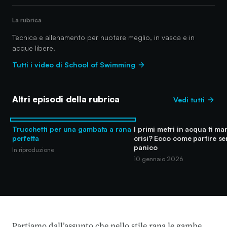
La rubrica
Tecnica e allenamento per nuotare meglio, in vasca e in
acque libere.
Tutti i video di School of Swimming
Altri episodi della rubrica
Vedi tutti
Trucchetti per una gambata a rana
I primi metri in acqua ti m
perfetta
crisi? Ecco come partire s
panico
In riproduzione
10 gennaio 2026
Partiamo dall’assunto che nello stile rana le gambe