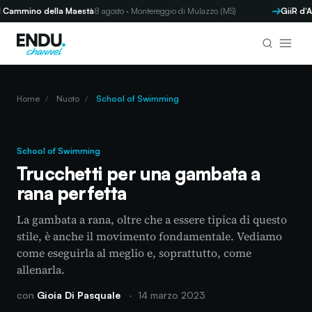
mmino della Maestà
8 agosto · Montereggio di Mulazzo (MS)
GiiR d'AND
Home
/
Nuoto
/
School of Swimming
School of Swimming
Trucchetti per una gambata a
rana perfetta
La gambata a rana, oltre che a essere tipica di questo
stile, è anche il movimento fondamentale. Vediamo
come eseguirla al meglio e, soprattutto, come
allenarla.
con
Gioia Di Pasquale
·
14 marzo 2023