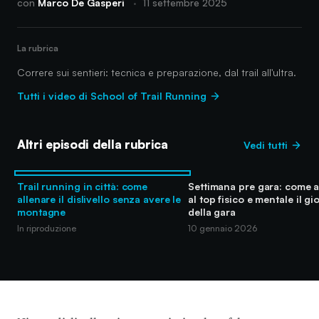
con
Marco De Gasperi
·
11 settembre 2025
La rubrica
Correre sui sentieri: tecnica e preparazione, dal trail all'ultra.
Tutti i video di School of Trail Running
Altri episodi della rubrica
Vedi tutti
Trail running in città: come
Settimana pre gara: come a
allenare il dislivello senza avere le
al top fisico e mentale il gi
montagne
della gara
In riproduzione
10 gennaio 2026