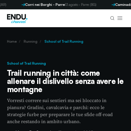
Corri nei Borghi - Parre
13 agosto · Parre (BG)
Caminada di 
Home
/
Running
/
School of Trail Running
School of Trail Running
Trail running in città: come
allenare il dislivello senza avere le
montagne
Vorresti correre sui sentieri ma sei bloccato in
pianura? Gradini, cavalcavia e parchi: ecco le
strategie furbe per preparare le tue sfide off-road
anche restando in ambito urbano.