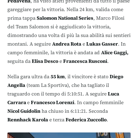
Pedavena
, ha visto atleti provenienti da tutto il paese
gareggiare per la vittoria. Nella 24 km, valida come
prima tappa
Salomon National Series
, Marco Filosi
del Team Salomon si è aggiudicato la vittoria,
dimostrando una volta di più la sua abilità sui sentieri
montani. A seguire
Andrea Rota
e
Lukas Gasser
. In
campo femminile, la vittoria è andata ad
Alice Gaggi,
seguita da
Elisa Desco
e
Francesca Rusconi
.
Nella gara ultra da
55 km
, il vincitore è stato
Diego
Angella
(team La Sportiva), che ha tagliato il
traguardo con il tempo di 5:10:51. A seguire
Luca
Carrara
e
Francesco Lorenzi
. In campo femminile
Nicol Guidolin
ha chiuso in 6:11:21. Seconda
Rennhack Karola
e terza
Federica Zuccollo
.