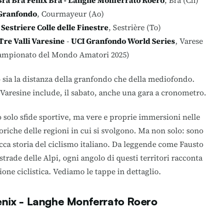
ra Bra Fenix Bra - Langhe Monferrato Roero
, Bra (Cn)
Granfondo
, Courmayeur (Ao)
Sestriere Colle delle Finestre
, Sestrière (To)
re Valli Varesine
-
UCI Granfondo World Series
, Varese
 Campionato del Mondo Amatori 2025)
o sia la distanza della granfondo che della mediofondo.
 Varesine include, il sabato, anche una gara a cronometro.
solo sfide sportive, ma vere e proprie immersioni nelle
oriche delle regioni in cui si svolgono. Ma non solo: sono
cca storia del ciclismo italiano. Da leggende come Fausto
strade delle Alpi, ogni angolo di questi territori racconta
ione ciclistica. Vediamo le tappe in dettaglio.
enix - Langhe Monferrato Roero