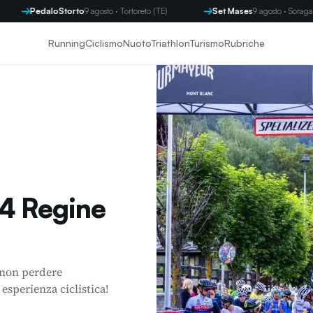
aloStorto
9 agosto · Tortoreto (TE)
Set Mases
9 agosto · Soraga (TN)
Running
Ciclismo
Nuoto
Triathlon
Turismo
Rubriche
 4 Regine
 non perdere
 esperienza ciclistica!