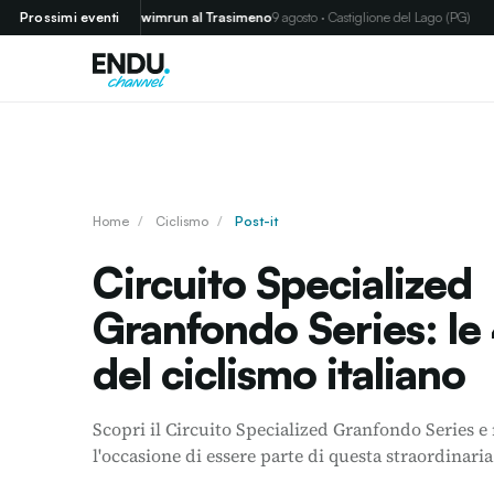
Prossimi eventi
Swimrun al Trasimeno
9 agosto · Castiglione del Lago (PG)
Ped
Home
/
Ciclismo
/
Post-it
Circuito Specialized
Granfondo Series: le
del ciclismo italiano
Scopri il Circuito Specialized Granfondo Series e
l'occasione di essere parte di questa straordinaria