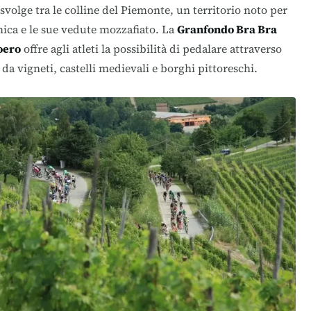
svolge tra le colline del Piemonte, un territorio noto per
ica e le sue vedute mozzafiato. La
Granfondo Bra Bra
oero
offre agli atleti la possibilità di pedalare attraverso
da vigneti, castelli medievali e borghi pittoreschi.