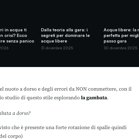
ri in acqua ti
Dalla teoria alla gara: i
Acque libere: la 
n crisi? Ecco
segreti per dominare le
perfetta per migli
ire senza panico
acque libere
passo gara
 2026
31 dicembre 2025
30 dicembre 2025
el nuoto a dorso e degli
errori
da NON commettere, con il
o studio di questo stile esplorando
la gambata
.
mbata a dorso?
visto che è presente una forte rotazione di spalle quindi
del corpo)