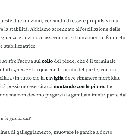
queste due funzioni, cercando di essere propulsivi ma
 la stabilità. Abbiamo accennato all’oscillazione delle
nseguenza e anzi deve assecondare il movimento. È qui che
 stabilizzatrice.
e
sentire
l’acqua sul
collo
del piede, che è il terminale
infatti
spingere
l’acqua con la punta del piede, con un
lata (in tutto ciò la
caviglia
deve rimanere morbida).
ità possiamo esercitarci
nuotando con le pinne
. Le
de ma non devono piegarsi (la gambata infatti parte dal
are la gambata?
inea di galleggiamento, muovere le gambe a dorso