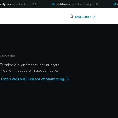
n
9 agosto · Lerici (SP)
Set Mases
9 agosto · Soraga (TN)
13 Memo
endu.net
La rubrica
Tecnica e allenamento per nuotare
meglio, in vasca e in acque libere.
Tutti i video di School of Swimming