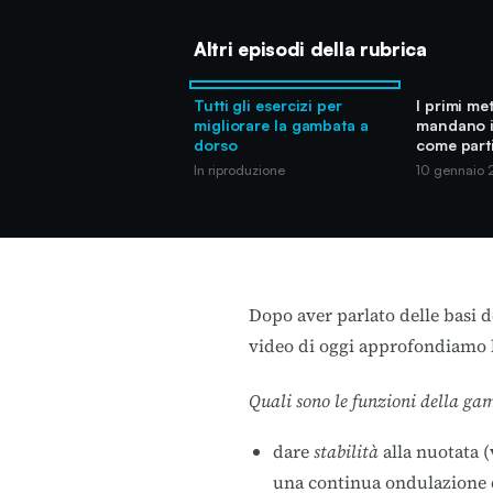
Altri episodi della rubrica
Tutti gli esercizi per
I primi met
migliorare la gambata a
mandano i
dorso
come part
In riproduzione
10 gennaio
Dopo aver parlato delle
basi
d
video di oggi approfondiamo l
Quali sono le funzioni della ga
dare
stabilità
alla nuotata (
una continua ondulazione 