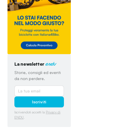
La newsletter
endu
Storie, consigli ed eventi
da non perdere.
Iscriviti
Iscrivendoti accetti la
Privacy di
ENDU
.