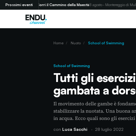
(GR)
Prossimi eventi
Corri il Cammino della Maestà
8 agosto · Montereggio di Mulazzo (M
Home
/
Nuoto
/
School of Swimming
School of Swimming
Tutti gli eserciz
gambata a dor
Il movimento delle gambe è fondamen
stabilizzare la nuotata. Una buona a
in acqua. Ecco quali sono gli esercizi
con
Luca Sacchi
·
28 luglio 2022