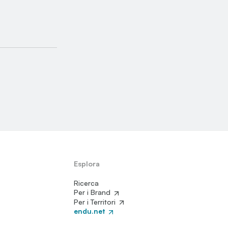
Esplora
Ricerca
Per i Brand
Per i Territori
endu.net