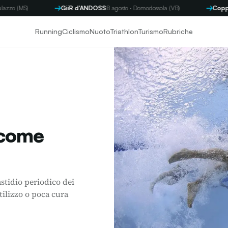
GiiR d'ANDOSS
8 agosto · Domodossola (VB)
Coppa Byron
9 a
Running
Ciclismo
Nuoto
Triathlon
Turismo
Rubriche
 come
stidio periodico dei
tilizzo o poca cura