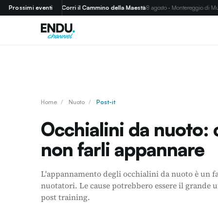
)
Prossimi eventi
Corri il Cammino della Maestà
8 agosto · Montereggio di Mulazzo (MS)
Home
/
Nuoto
/
Post-it
Occhialini da nuoto:
non farli appannare
L'appannamento degli occhialini da nuoto è un fa
nuotatori. Le cause potrebbero essere il grande u
post training.