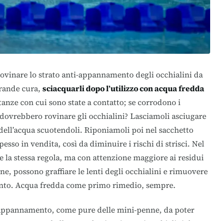
rovinare lo strato anti-appannamento degli occhialini da
rande cura,
sciacquarli dopo l’utilizzo con acqua fredda
stanze con cui sono state a contatto; se corrodono i
 dovrebbero rovinare gli occhialini? Lasciamoli asciugare
dell’acqua scuotendoli. Riponiamoli poi nel sacchetto
sso in vendita, così da diminuire i rischi di strisci. Nel
le la stessa regola, ma con attenzione maggiore ai residui
ne, possono graffiare le lenti degli occhialini e rimuovere
nto. Acqua fredda come primo rimedio, sempre.
i-appannamento, come pure delle mini-penne, da poter