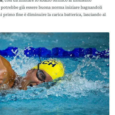
si
, così da limitare lo sbalzo termico al momento
i potrebbe già essere buona norma iniziare bagnandoli
ui primo fine è diminuire la carica batterica, lasciando al