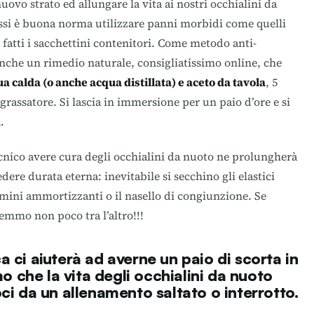
nuovo strato ed allungare la vita ai nostri occhialini da
ssi è buona norma utilizzare panni morbidi come quelli
o fatti i sacchettini contenitori. Come metodo anti-
che un rimedio naturale, consigliatissimo online, che
a calda (o anche acqua distillata) e aceto da tavola
, 5
rassatore. Si lascia in immersione per un paio d’ore e si
.
ecnico avere cura degli occhialini da nuoto ne prolungherà
ere durata eterna: inevitabile si secchino gli elastici
ini ammortizzanti o il nasello di congiunzione. Se
emmo non poco tra l’altro!!!
a ci aiuterà ad averne un paio di scorta in
che la vita degli occhialini da nuoto
oci da un allenamento saltato o interrotto.