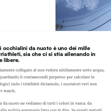
occhialini da nuoto è uno dei mille
riathleti, sia che ci si stia allenando in
 libere.
viamente collegato al non vedere nitidamente sotto acqua,
uardando il contasecondi perpetuo per calcolare le
ogici (solo i triathleti diciamolo, i nuotatori veri non
rt watch.
i da nuoto ne vediamo di tutti i colori in vasca: da
 alla pulizia sommaria fatta con le dita. Se questi metodi