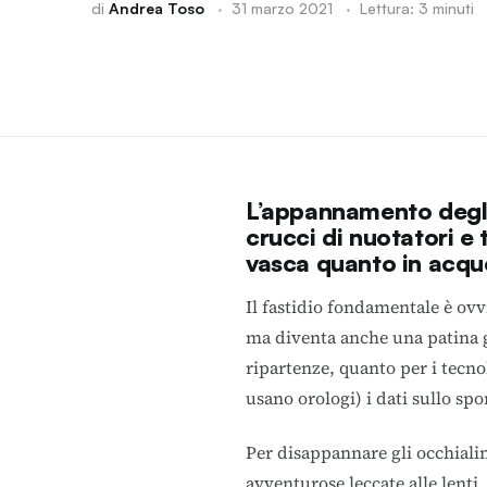
di
Andrea Toso
·
31 marzo 2021
·
Lettura: 3 minuti
L’appannamento degli 
crucci di nuotatori e t
vasca quanto in acque
Il fastidio fondamentale è ov
ma diventa anche una patina g
ripartenze, quanto per i tecnol
usano orologi) i dati sullo spo
Per disappannare gli occhialin
avventurose leccate alle lenti,