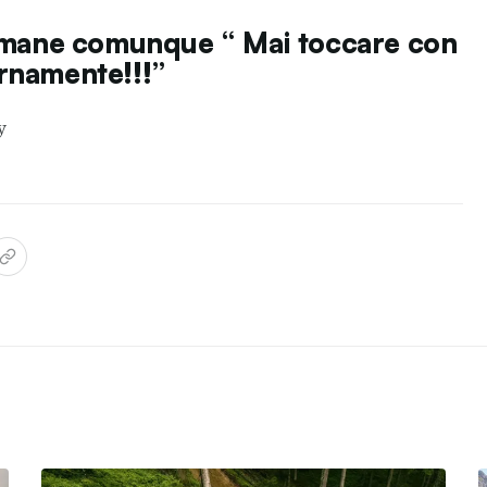
rimane comunque “ Mai toccare con
ternamente!!!”
y