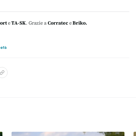
ort
e
TA-SK
. Grazie a
Corratec
e
Briko
.
 età