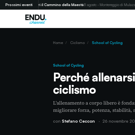
Prossimi eventi
Corri il Cammino della Maestà
8 agosto · Montereggio di Mulazzo (MS)
Home
/
Ciclismo
/
School of Cycling
School of Cycling
Perché allenarsi
ciclismo
L'allenamento a corpo libero è fondam
migliorare forza, potenza, stabilità,
con
Stefano Ceccon
·
26 novembre 2