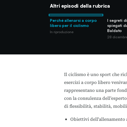
Altri episodi della rubrica
Perché allenarsi a corpo
I segreti 
libero per il ciclismo
spiegati d
Baldato
In riproduzione
28 dicembr
Il ciclismo è uno sport che ric
esercizi a corpo libero venivan
rappresentano una parte fonda
con la consulenza dell’espert
di flessibilità, stabilità, mobi
Obiettivi dell'allenamento 