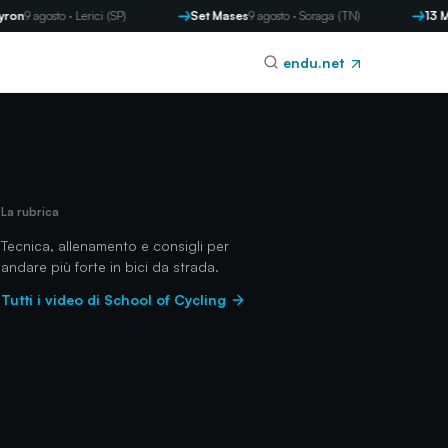
to · Lerici (SP)
Set Mases
9 agosto · Soraga (TN)
13 Memorial 
endu.net
La rubrica
Tecnica, allenamento e consigli per
andare più forte in bici da strada.
Tutti i video di School of Cycling