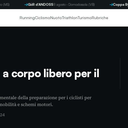
GiiR d'ANDOSS
8 agosto · Domodossola (VB)
Coppa Byron
9 agos
Running
Ciclismo
Nuoto
Triathlon
Turismo
Rubriche
 a corpo libero per il
entale della preparazione per i ciclisti per
 mobilità e schemi motori.
024