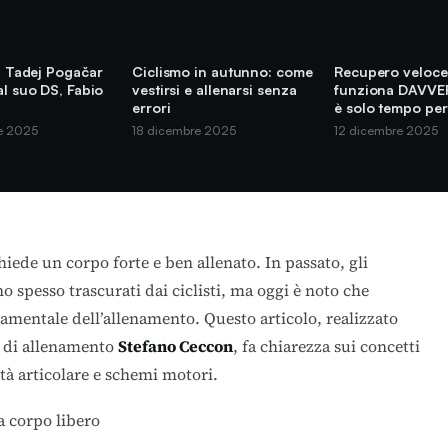
di Tadej Pogačar
Ciclismo in autunno: come
Recupero veloce
al suo DS, Fabio
vestirsi e allenarsi senza
funziona DAVVE
errori
è solo tempo per
e 2025
18 dicembre 2025
12 dicembre 2025
hiede un corpo forte e ben allenato. In passato, gli
o spesso trascurati dai ciclisti, ma oggi è noto che
mentale dell’allenamento. Questo articolo, realizzato
o di allenamento
Stefano Ceccon
, fa chiarezza sui concetti
lità articolare e schemi motori.
a corpo libero