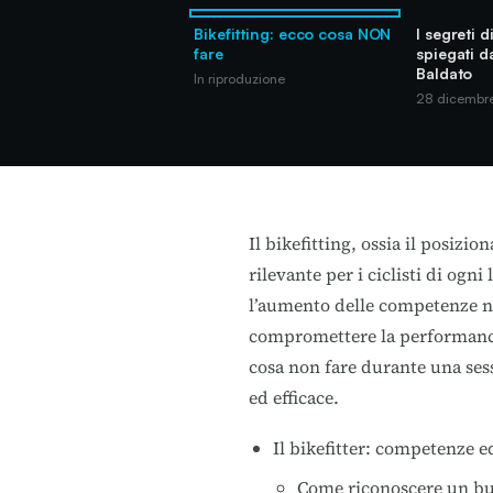
Bikefitting: ecco cosa NON
I segreti 
fare
spiegati d
Baldato
In riproduzione
28 dicembr
Il bikefitting, ossia il posiz
rilevante per i ciclisti di ogn
l’aumento delle competenze nel
compromettere la performance 
cosa non fare durante una sess
ed efficace.
Il bikefitter: competenze 
Come riconoscere un bu