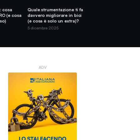
: cosa
Quale strumentazione ti fa
RO (e cosa
davvero migliorare in bici
so)
(e cosa è solo un extra)?
5 dicembre 2025
ADV