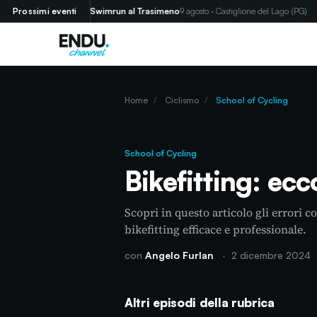
(SP)
Prossimi eventi
Swimrun al Trasimeno
9 agosto · Castiglione del Lago (PG)
Home
/
Ciclismo
/
School of Cycling
School of Cycling
Bikefitting: ec
Scopri in questo articolo gli errori c
bikefitting efficace e professionale.
con
Angelo Furlan
·
2 dicembre 2024
Altri episodi della rubrica