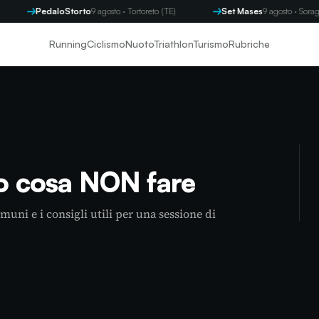
PedaloStorto
9 agosto · Tortoreto (TE)
Set Mases
9 agosto · Soraga (TN)
Running
Ciclismo
Nuoto
Triathlon
Turismo
Rubriche
co cosa NON fare
omuni e i consigli utili per una sessione di