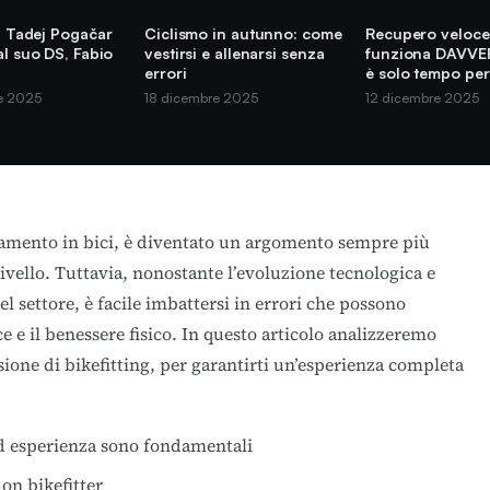
di Tadej Pogačar
Ciclismo in autunno: come
Recupero veloce
al suo DS, Fabio
vestirsi e allenarsi senza
funziona DAVVE
errori
è solo tempo per
e 2025
18 dicembre 2025
12 dicembre 2025
ionamento in bici, è diventato un argomento sempre più
i livello. Tuttavia, nonostante l’evoluzione tecnologica e
 settore, è facile imbattersi in errori che possono
e il benessere fisico. In questo articolo analizzeremo
ione di bikefitting, per garantirti un’esperienza completa
ed esperienza sono fondamentali
on bikefitter