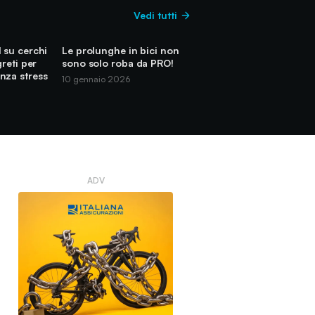
Vedi tutti
 su cerchi
Le prolunghe in bici non
greti per
sono solo roba da PRO!
nza stress
10 gennaio 2026
ADV