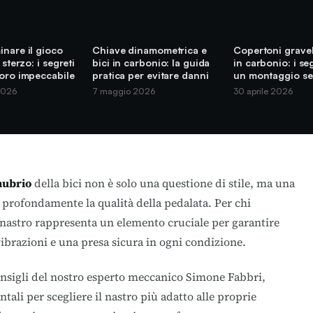
nare il gioco
Chiave dinamometrica e
Copertoni gravel
 sterzo: i segreti
bici in carbonio: la guida
in carbonio: i se
voro impeccabile
pratica per evitare danni
un montaggio se
2026
7 maggio 2026
30 aprile 2026
nubrio
della bici non è solo una questione di stile, ma una
e profondamente la
qualità della pedalata
. Per chi
il nastro rappresenta un elemento cruciale per garantire
ibrazioni e una presa sicura in ogni condizione.
consigli del nostro esperto meccanico Simone Fabbri,
tali per scegliere il nastro più adatto alle proprie