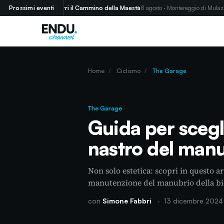
Prossimi eventi
Corri il Cammino della Maestà
8 agosto · Montereggio di Mulazzo (MS)
Home
/
Ciclismo
/
The Garage
The Garage
Guida per scegli
nastro del manu
Non solo estetica: scopri in questo a
manutenzione del manubrio della bi
con
Simone Fabbri
·
13 dicembre 2024