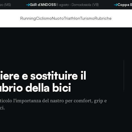
GiiR d'ANDOSS
8 agosto · Domodossola (VB)
Coppa Byron
9 ag
Running
Ciclismo
Nuoto
Triathlon
Turismo
Rubriche
ere e sostituire il
brio della bici
rticolo l'importanza del nastro per comfort, grip e
ci.