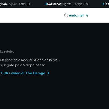
osto · Lerici (SP)
Set Mases
9 agosto · Soraga (TN)
13 Memorial
endu.net
La rubrica
Meccanica e manutenzione della bici,
spiegate passo dopo passo.
Tutti i video di The Garage