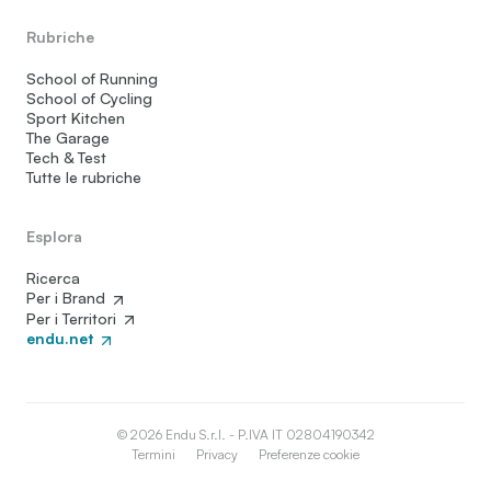
Rubriche
School of Running
School of Cycling
Sport Kitchen
The Garage
Tech & Test
Tutte le rubriche
Esplora
Ricerca
Per i Brand
Per i Territori
endu.net
© 2026 Endu S.r.l. - P.IVA IT 02804190342
Termini
Privacy
Preferenze cookie