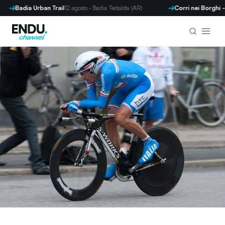
dia Urban Trail
12 agosto · Badia Tedalda (AR)
Corri nei Borghi - Parre
13