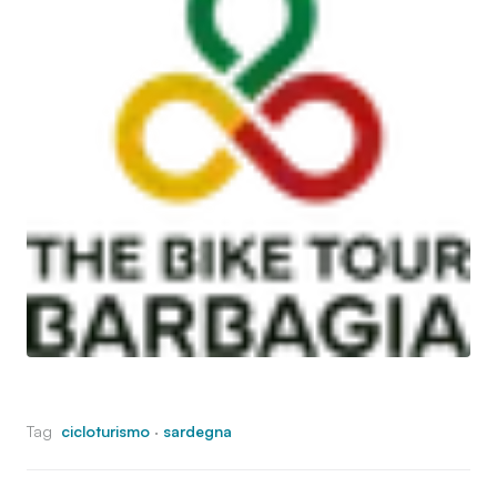
Tag
cicloturismo
·
sardegna