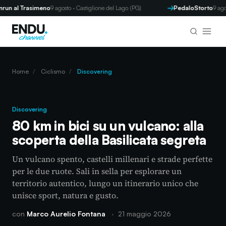
 al Trasimeno
9 agosto · Castiglione del Lago (PG)
PedaloStorto
9 agosto ·
Home
/
Ciclismo
/
Discovering
Discovering
80 km in bici su un vulcano: alla
scoperta della Basilicata segreta
Un vulcano spento, castelli millenari e strade perfette
per le due ruote. Sali in sella per esplorare un
territorio autentico, lungo un itinerario unico che
unisce sport, natura e gusto.
con
Marco Aurelio Fontana
·
21 maggio 2026