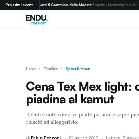
Prossimi eventi
Corri il Cammino della Maestà
8 agosto · Montereggio di Mulazzo (MS)
Home
/
Triathlon
/
Sport Kitchen
Cena Tex Mex light: c
piadina al kamut
Il chili è noto come un piatto pesante e super pi
riusciti ad alleggerirlo.
di
Fabio Pezzoni
·
22 marzo 2019
·
Lettura: 3 minuti