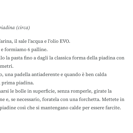
piadina (circa)
rina, il sale l’acqua e l’olio EVO.
 e formiamo 6 palline.
 la pasta fino a dagli la classica forma della piadina con
imetri.
po, una padella antiaderente e quando è ben calda
a prima piadina.
i le bolle in superficie, senza romperle, girate la
e e, se necessario, foratela con una forchetta. Mettete in
le piadine così che si mantengano calde per essere farcite.