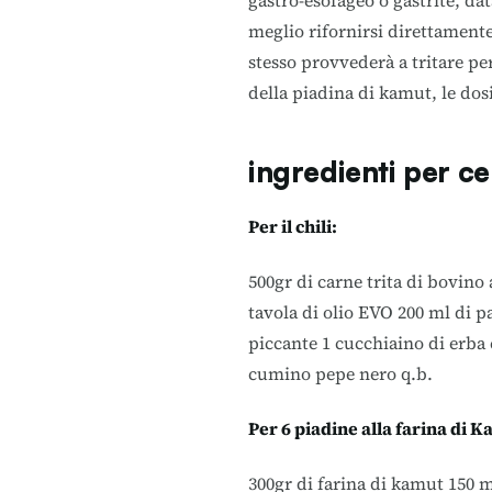
gastro-esofageo o gastrite, da
meglio rifornirsi direttamente
stesso provvederà a tritare per
della piadina di kamut, le dos
ingredienti per c
Per il chili:
500gr di carne trita di bovino
tavola di olio EVO 200 ml di 
piccante 1 cucchiaino di erba 
cumino pepe nero q.b.
Per 6 piadine alla farina di K
300gr di farina di kamut 150 