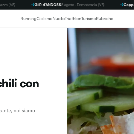
GiiR d'ANDOSS
8 agosto · Domodossola (VB)
Coppa Byron
9 ago
Running
Ciclismo
Nuoto
Triathlon
Turismo
Rubriche
hili con
ccante, noi siamo