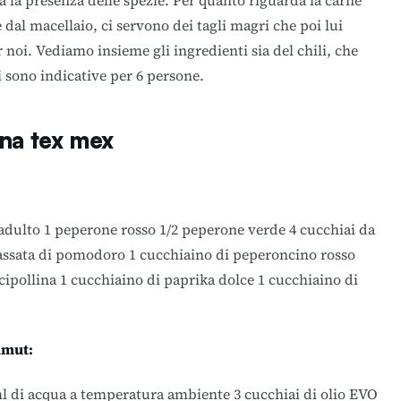
ta la presenza delle spezie. Per quanto riguarda la carne
 dal macellaio, ci servono dei tagli magri che poi lui
 noi. Vediamo insieme gli ingredienti sia del chili, che
i sono indicative per 6 persone.
ena tex mex
 adulto 1 peperone rosso 1/2 peperone verde 4 cucchiai da
passata di pomodoro 1 cucchiaino di peperoncino rosso
cipollina 1 cucchiaino di paprika dolce 1 cucchiaino di
amut:
ml di acqua a temperatura ambiente 3 cucchiai di olio EVO