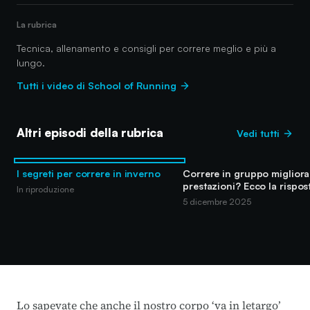
La rubrica
Tecnica, allenamento e consigli per correre meglio e più a
lungo.
Tutti i video di School of Running
Altri episodi della rubrica
Vedi tutti
I segreti per correre in inverno
Correre in gruppo migliora 
prestazioni? Ecco la rispos
In riproduzione
5 dicembre 2025
Lo sapevate che anche il nostro corpo ‘va in letargo’