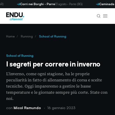
Corri nei Borghi - Parre
13 agosto · Parre (BG)
Caminada di S
Home
/
Running
/
School of Running
School of Running
I segreti per correre in inverno
L'inverno, come ogni stagione, ha le proprie
peculiarità in fatto di allenamento di corsa e scelte
tecniche. Oggi impareremo a gestire le basse
temperature e le giornate sempre più corte. State con
noi.
con
Micol Ramundo
·
16 gennaio 2023