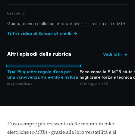
La rubrica
Guida, tecnica e allenamento per divertirti in sella alla e-MTB.
Tutti i video di School of e-mtb
Altri episodi della rubrica
Vedi tutti
Trail Etiquette: regole d'oro per
Ecco come la E-MTB aiuta 
una convivenza tra e-mtb e natura
migliorare forza e tecnica 
In riproduzione
12 maggio 2025
L’uso sempre più crescente delle mountain bike
elettriche (
e-MTB
) - grazie alla loro versatilità e al