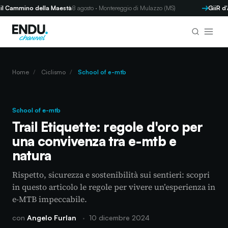
mmino della Maestà
8 agosto · Montereggio di Mulazzo (MS)
GiiR d'AND
Home
/
Ciclismo
/
School of e-mtb
School of e-mtb
Trail Etiquette: regole d'oro per
una convivenza tra e-mtb e
natura
Rispetto, sicurezza e sostenibilità sui sentieri: scopri
in questo articolo le regole per vivere un’esperienza in
e-MTB impeccabile.
con
Angelo Furlan
·
10 dicembre 2024