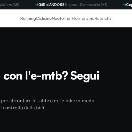
 (MS)
GiiR d'ANDOSS
8 agosto · Domodossola (VB)
Coppa By
Running
Ciclismo
Nuoto
Triathlon
Turismo
Rubriche
a con l'e-mtb? Segui
per affrontare le salite con l'e-bike in modo
 controllo della bici.