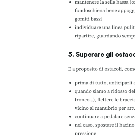
mantenere la sella bassa (or
fondoschiena bene appoggiat
gomiti bassi
individuare una linea puli
ripartire, guardando sempre
3. Superare gli ostaco
E a proposito di ostacoli, come
prima di tutto, anticiparli
quando siamo a ridosso dell
tronco...), flettere le bra
vicino al manubrio per attu
continuare a pedalare senza
nel caso, spostare il bacino 
pressione