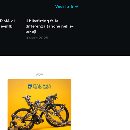
Vedi tutti
RIMA di
Il bikefitting fa la
 e-mtb!
differenza (anche nell’e-
bike)!
11 aprile 2025
ADV