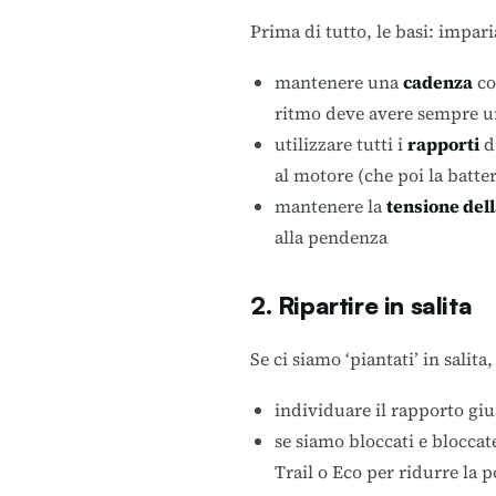
Prima di tutto, le basi: impar
mantenere una
cadenza
co
ritmo deve avere sempre 
utilizzare tutti i
rapporti
di
al motore (che poi la batteri
mantenere la
tensione del
alla pendenza
2. Ripartire in salita
Se ci siamo ‘piantati’ in salit
individuare il rapporto giu
se siamo bloccati e blocca
Trail o Eco per ridurre la p