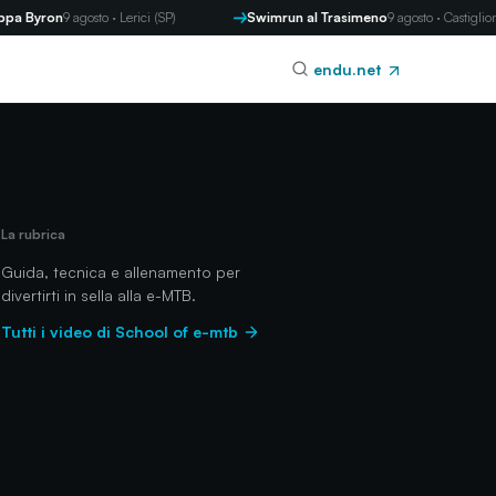
ron
9 agosto · Lerici (SP)
Swimrun al Trasimeno
9 agosto · Castiglione del 
endu.net
La rubrica
Guida, tecnica e allenamento per
divertirti in sella alla e-MTB.
Tutti i video di School of e-mtb