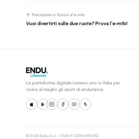
Precedente in School of e-mtb
Vuoi divertirti sulle due ruote? Prova l'e-mtb!
La piattaforma digitale numero uno in Italia per
vivere al meglio gli sport di endurance.
© 2026 Endu S.r.l. - P.IVA IT 02804190342