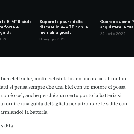
 la E-MTB aiuta
Supera la paura delle
Guarda questo P
re forza e
discese in e-MTB con la
acquistare la tua
 guida
mentalità giusta
24 aprile 2025
2025
8 maggio 2025
bici elettriche, molti ciclisti faticano ancora ad affrontare
Infatti si pensa sempre che una bici con un motore ci possa
 non è così, anche perché a un certo punto la batteria si
a fornire una guida dettagliata per affrontare le salite con
parmiando) la batteria.
 salita