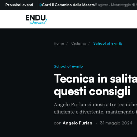
do (GR)
Prossimi eventi
Corri il Cammino della Maestà
8 agosto · Montereggio di Mulazzo
Home
/
Ciclismo
/
School of e-mtb
School of e-mtb
Tecnica in salit
questi consigli
Angelo Furlan ci mostra tre tecniche 
efficiente e divertente, mantenendo il
con
Angelo Furlan
·
31 maggio 2024