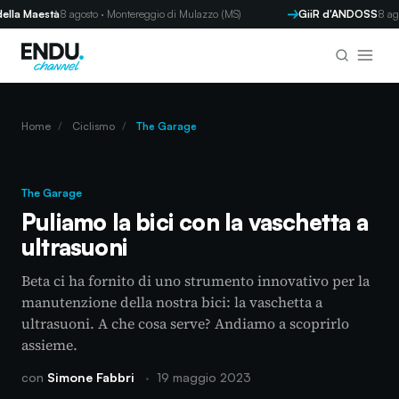
 Maestà
8 agosto · Montereggio di Mulazzo (MS)
GiiR d'ANDOSS
8 agosto 
Home
/
Ciclismo
/
The Garage
The Garage
Puliamo la bici con la vaschetta a
ultrasuoni
Beta ci ha fornito di uno strumento innovativo per la
manutenzione della nostra bici: la vaschetta a
ultrasuoni. A che cosa serve? Andiamo a scoprirlo
assieme.
con
Simone Fabbri
·
19 maggio 2023