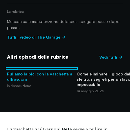
La rubrica
Meccanica e manutenzione della bici, spiegate passo dopo
passo.
Tutti i video di The Garage
Altri episodi della rubrica
Vedi tutti
Puliamo la bici con la vaschetta a
Come eliminare il gioco dal
ultrasuoni
sterzo: i segreti per un lav
impeccabile
In riproduzione
14 maggio 2026
La vaschetta a ultrasuoni
Beta
serve a pulire in