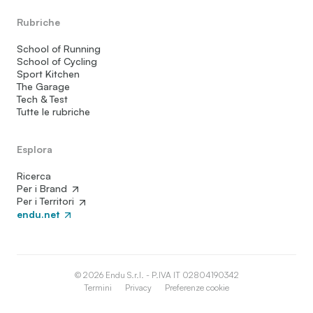
Rubriche
School of Running
School of Cycling
Sport Kitchen
The Garage
Tech & Test
Tutte le rubriche
Esplora
Ricerca
Per i Brand
Per i Territori
endu.net
© 2026 Endu S.r.l. - P.IVA IT 02804190342
Termini
Privacy
Preferenze cookie