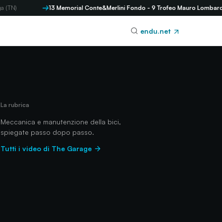
)
13 Memorial Conte&Merlini Fondo - 9 Trofeo Mauro Lombardi Mez
endu.net
La rubrica
Meccanica e manutenzione della bici,
spiegate passo dopo passo.
Tutti i video di The Garage