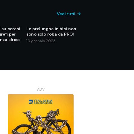
Vedi tutti
 su cerchi
Le prolunghe in bici non
greti per
sono solo roba da PRO!
nza stress
10 gennaio 2026
ADV