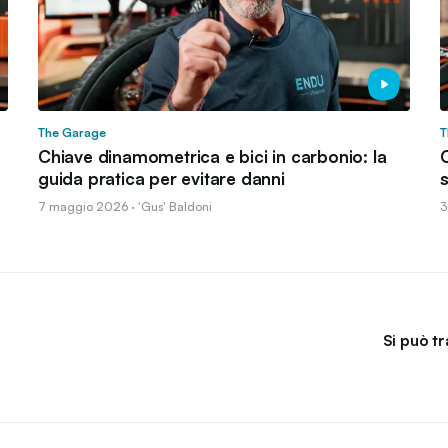
The Garage
T
Chiave dinamometrica e bici in carbonio: la
C
guida pratica per evitare danni
7 maggio 2026 · 'Gus' Baldoni
3
Si può t