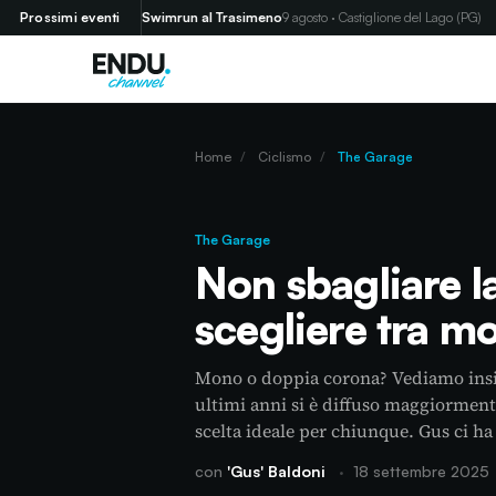
ci (SP)
Prossimi eventi
Swimrun al Trasimeno
9 agosto · Castiglione del Lago (PG)
Home
/
Ciclismo
/
The Garage
The Garage
Non sbagliare l
scegliere tra 
Mono o doppia corona? Vediamo insie
ultimi anni si è diffuso maggiorment
scelta ideale per chiunque. Gus ci ha 
con
'Gus' Baldoni
·
18 settembre 2025