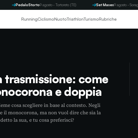
PedaloStorto
9 agosto · Tortoreto (TE)
Set Mases
9 agosto · Soraga (TN
Running
Ciclismo
Nuoto
Triathlon
Turismo
Rubriche
a trasmissione: come
monocorona e doppia
me cosa scegliere in base al contesto. Negli
e il monocorona, ma non vuol dire che sia la
detto la sua, e tu cosa preferisci?