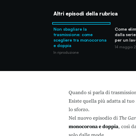
Altri episodi della rubrica
Non sbagliare la
Come elimi
trasmissione: come
dalla serie
scegliere tra monocorona
per un la
e doppia
14 maggio 
In riproduzione
Quando si parla di trasmissio
Esiste quella più adatta al tuo
lo sforzo.
Nel nuovo episodio di
The Gar
monocorona e doppia
, così d
solo dalle mode.