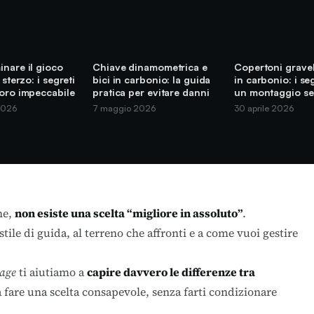
nare il gioco
Chiave dinamometrica e
Copertoni gravel
 sterzo: i segreti
bici in carbonio: la guida
in carbonio: i se
voro impeccabile
pratica per evitare danni
un montaggio se
2026
7 maggio 2026
30 aprile 2026
ne,
non esiste una scelta “migliore in assoluto”
.
 stile di guida, al terreno che affronti e a come vuoi gestire
age
ti aiutiamo a
capire davvero le differenze tra
a fare una scelta consapevole, senza farti condizionare