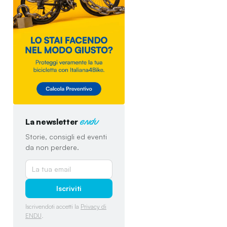
La newsletter
endu
Storie, consigli ed eventi
da non perdere.
Iscriviti
Iscrivendoti accetti la
Privacy di
ENDU
.