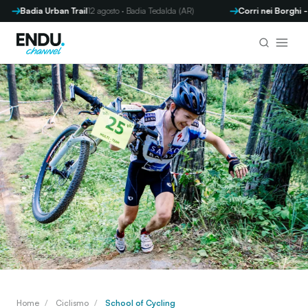
adia Urban Trail
12 agosto · Badia Tedalda (AR)
Corri nei Borghi - Parre
Home
/
Ciclismo
/
School of Cycling