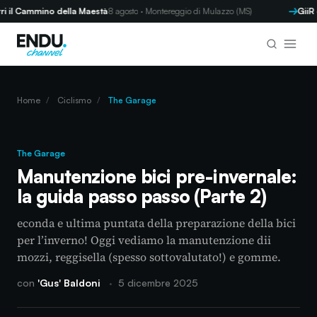
l Cammino della Maestà
8 agosto · Montereggio di Mulazzo (MS)
GiiR d'
Home
/
Ciclismo
/
The Garage
The Garage
Manutenzione bici pre-invernale:
la guida passo passo (Parte 2)
econda e ultima puntata della preparazione della bici
per l’inverno! Oggi vediamo la manutenzione dii
mozzi, reggisella (spesso sottovalutato!) e gomme.
con
'Gus' Baldoni
·
5 dicembre 2025