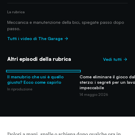
La rubrica
Meccanica e manutenzione della bici, spiegate passo dopo
passo.
Tutti i video di The Garage
Altri episodi della rubrica
Vedi tutti
Il manubrio che usi è quello
Come eliminare il gioco dal
giusto? Ecco come capirlo
sterzo: i segreti per un lav
impeccabile
In riproduzione
14 maggio 2026
Dolori a mani, spalle o schiena dopo qualche ora in