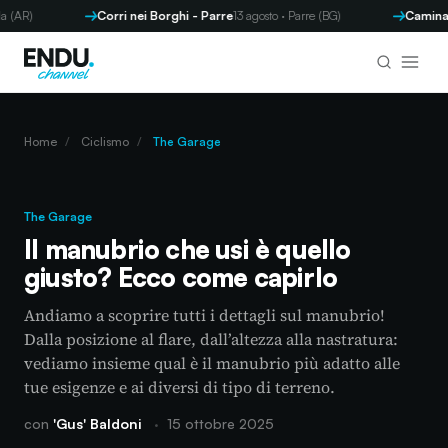
R)
Corri nei Borghi - Parre
13 agosto · Parre (BG)
Caminada d
Home
/
Ciclismo
/
The Garage
The Garage
Il manubrio che usi è quello
giusto? Ecco come capirlo
Andiamo a scoprire tutti i dettagli sul manubrio!
Dalla posizione al flare, dall’altezza alla nastratura:
vediamo insieme qual è il manubrio più adatto alle
tue esigenze e ai diversi di tipo di terreno.
con
'Gus' Baldoni
·
15 ottobre 2025