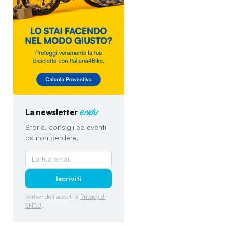
La newsletter
endu
Storie, consigli ed eventi
da non perdere.
Iscriviti
Iscrivendoti accetti la
Privacy di
ENDU
.