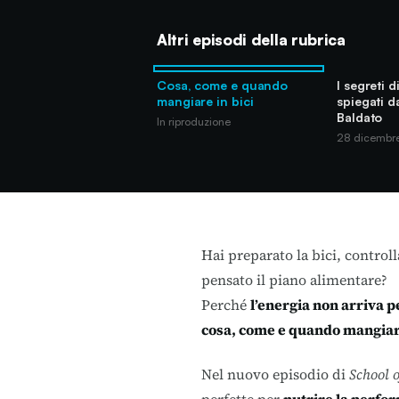
Altri episodi della rubrica
Cosa, come e quando
I segreti 
mangiare in bici
spiegati d
Baldato
In riproduzione
28 dicembr
Hai preparato la bici, control
pensato il piano alimentare?
Perché
l’energia non arriva 
cosa, come e quando mangiare
Nel nuovo episodio di
School o