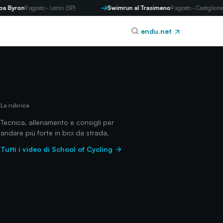
ron
9 agosto · Lerici (SP)
Swimrun al Trasimeno
9 agosto · Castiglione del 
endu.net
La rubrica
Tecnica, allenamento e consigli per
andare più forte in bici da strada.
Tutti i video di School of Cycling