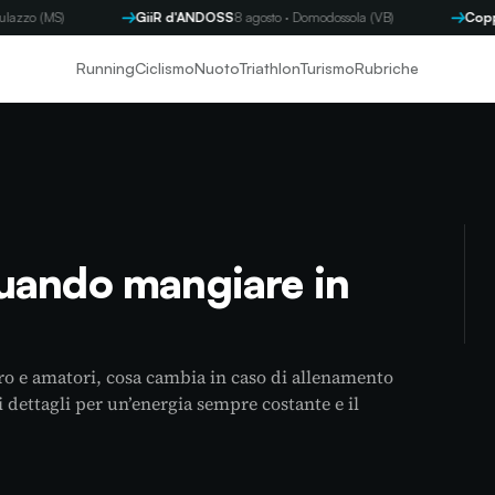
o (MS)
GiiR d'ANDOSS
8 agosto · Domodossola (VB)
Coppa By
Running
Ciclismo
Nuoto
Triathlon
Turismo
Rubriche
uando mangiare in
ro e amatori, cosa cambia in caso di allenamento
li dettagli per un’energia sempre costante e il