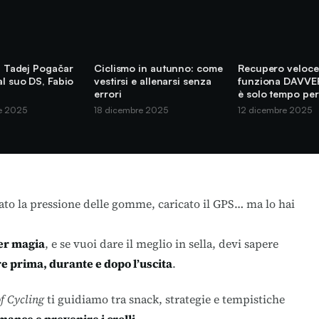
di Tadej Pogačar
Ciclismo in autunno: come
Recupero veloce
al suo DS, Fabio
vestirsi e allenarsi senza
funziona DAVVE
errori
è solo tempo per
e 2025
18 dicembre 2025
12 dicembre 2025
lato la pressione delle gomme, caricato il GPS… ma lo hai
per magia
, e se vuoi dare il meglio in sella, devi sapere
 prima, durante e dopo l’uscita
.
f Cycling
ti guidiamo tra snack, strategie e tempistiche