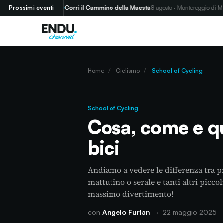
do (GR)
Prossimi eventi
Corri il Cammino della Maestà
8 agosto · Montereggio di Mulazz
Home
/
Ciclismo
/
School of Cycling
School of Cycling
Cosa, come e q
bici
Andiamo a vedere le differenza tra p
mattutino o serale e tanti altri picco
massimo divertimento!
con
Angelo Furlan
·
22 maggio 2025