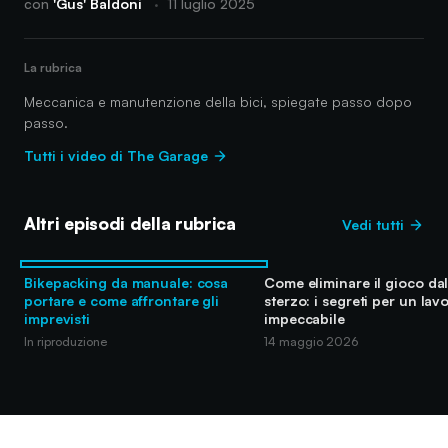
con
'Gus' Baldoni
·
11 luglio 2025
La rubrica
Meccanica e manutenzione della bici, spiegate passo dopo
passo.
Tutti i video di The Garage
Altri episodi della rubrica
Vedi tutti
Bikepacking da manuale: cosa
Come eliminare il gioco dal
portare e come affrontare gli
sterzo: i segreti per un lav
imprevisti
impeccabile
In riproduzione
14 maggio 2026