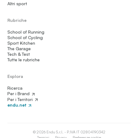
Altri sport
Rubriche
School of Running
School of Cycling
Sport Kitchen
The Garage
Tech & Test
Tutte le rubriche
Esplora
Ricerca
Per i Brand
Per i Territori
endu.net
© 2026 Endu S.r.l. - P.IVA IT 02804190342
Termini
Privacy
Preferenze cookie