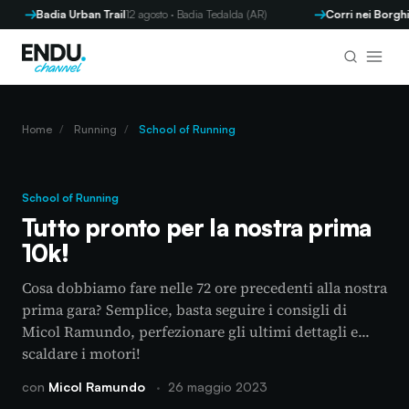
Badia Urban Trail
12 agosto · Badia Tedalda (AR)
Corri nei Borghi - Pa
Home
/
Running
/
School of Running
School of Running
Tutto pronto per la nostra prima
10k!
Cosa dobbiamo fare nelle 72 ore precedenti alla nostra
prima gara? Semplice, basta seguire i consigli di
Micol Ramundo, perfezionare gli ultimi dettagli e...
scaldare i motori!
con
Micol Ramundo
·
26 maggio 2023