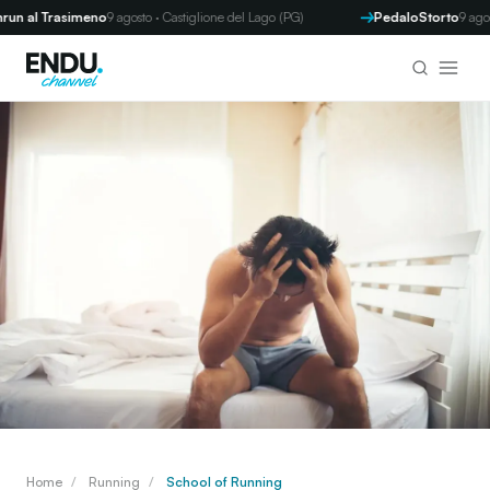
Trasimeno
9 agosto · Castiglione del Lago (PG)
PedaloStorto
9 agosto · Tor
Home
/
Running
/
School of Running